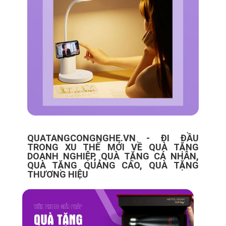
QUATANGCONGNGHE.VN - ĐI ĐẦU
TRONG XU THẾ MỚI VỀ QUÀ TẶNG
DOANH NGHIỆP, QUÀ TẶNG CÁ NHÂN,
QUÀ TẶNG QUẢNG CÁO, QUÀ TẶNG
THƯƠNG HIỆU