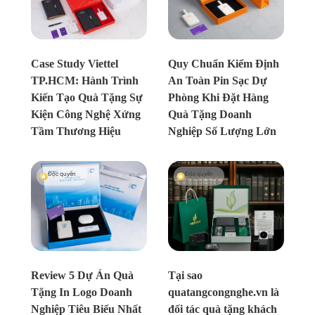
Chưa xác định
Chưa xác định
Case Study Viettel
Quy Chuẩn Kiểm Định
TP.HCM: Hành Trình
An Toàn Pin Sạc Dự
Kiến Tạo Quà Tặng Sự
Phòng Khi Đặt Hàng
Kiện Công Nghệ Xứng
Quà Tặng Doanh
Tầm Thương Hiệu
Nghiệp Số Lượng Lớn
Độc quyền
Độc quyền
Chưa xác định
Chưa xác định
Review 5 Dự Án Quà
Tại sao
Tặng In Logo Doanh
quatangcongnghe.vn là
Nghiệp Tiêu Biểu Nhất
đối tác quà tặng khách