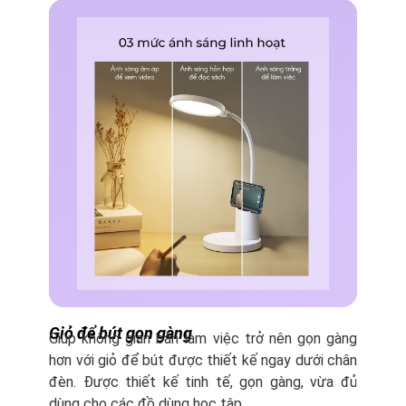
Giỏ để bút gọn gàng
Giúp không gian bàn làm việc trở nên gọn gàng
hơn với giỏ để bút được thiết kế ngay dưới chân
đèn. Được thiết kế tinh tế, gọn gàng, vừa đủ
dùng cho các đồ dùng học tập.