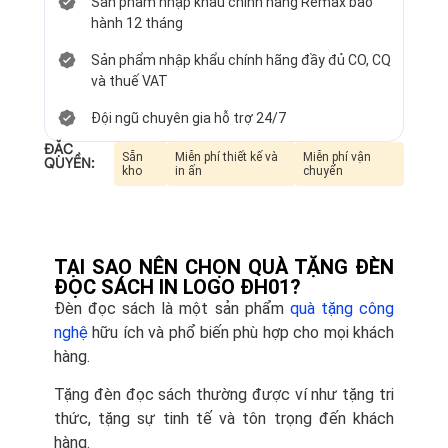
Sản phẩm nhập khẩu chính hãng Remax bảo
hành 12 tháng
Sản phẩm nhập khẩu chính hãng đầy đủ CO, CQ
và thuế VAT
Đội ngũ chuyên gia hỗ trợ 24/7
ĐẶC
Sẵn
Miễn phí thiết kế và
Miễn phí vận
QUYỀN:
kho
in ấn
chuyển
TẠI SAO NÊN CHỌN QUÀ TẶNG ĐÈN
ĐỌC SÁCH IN LOGO ĐH01?
Đèn đọc sách là một sản phẩm
quà tặng công
nghệ
hữu ích và phổ biến phù hợp cho mọi khách
hàng.
Tặng đèn đọc sách thường được ví như tặng tri
thức, tặng sự tinh tế và tôn trọng đến khách
hàng.