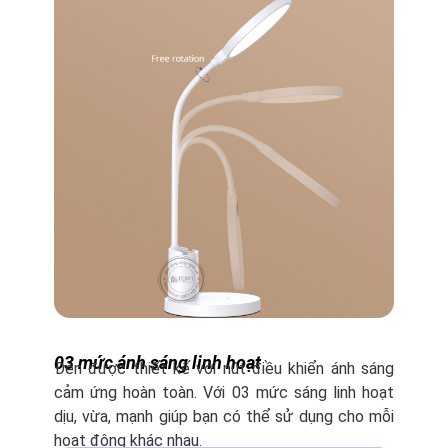
03 mức ánh sáng linh hoạt
Đèn được thiết kế với nút điều khiển ánh sáng
cảm ứng hoàn toàn. Với 03 mức sáng linh hoạt
dịu, vừa, mạnh giúp bạn có thể sử dụng cho mỗi
hoạt động khác nhau.