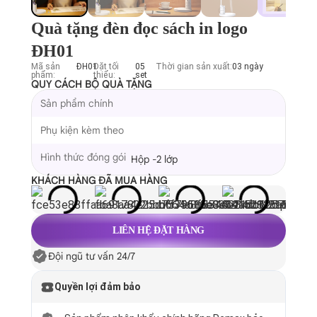
Quà tặng đèn đọc sách in logo
ĐH01
Mã sản
ĐH01
Đặt tối
05
Thời gian sản xuất:
03 ngày
phẩm:
thiểu:
set
QUY CÁCH BỘ QUÀ TẶNG
Sản phẩm chính
Phụ kiện kèm theo
Hình thức đóng gói
Hộp -2 lớp
KHÁCH HÀNG ĐÃ MUA HÀNG
LIÊN HỆ ĐẶT HÀNG
Đội ngũ tư vấn 24/7
Quyền lợi đảm bảo