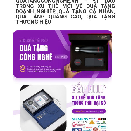
QUATANGCONGNGHE.VN - ĐI ĐẦU
TRONG XU THẾ MỚI VỀ QUÀ TẶNG
DOANH NGHIỆP, QUÀ TẶNG CÁ NHÂN,
QUÀ TẶNG QUẢNG CÁO, QUÀ TẶNG
THƯƠNG HIỆU