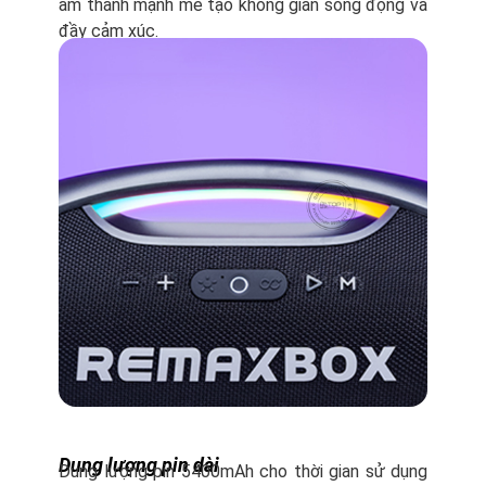
âm thanh mạnh mẽ tạo không gian sống động và
đầy cảm xúc.
Dung lượng pin dài
Dung lượng pin 5400mAh cho thời gian sử dụng