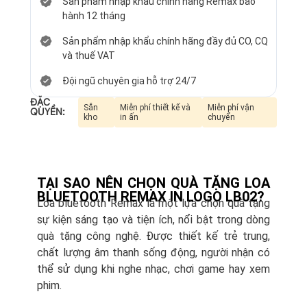
Sản phẩm nhập khẩu chính hãng Remax bảo
hành 12 tháng
Sản phẩm nhập khẩu chính hãng đầy đủ CO, CQ
và thuế VAT
Đội ngũ chuyên gia hỗ trợ 24/7
ĐẶC
Sẵn
Miễn phí thiết kế và
Miễn phí vận
QUYỀN:
kho
in ấn
chuyển
TẠI SAO NÊN CHỌN QUÀ TẶNG LOA
BLUETOOTH REMAX IN LOGO LB02?
Loa bluetooth Remax là một lựa chọn quà tặng
sự kiện sáng tạo và tiện ích, nổi bật trong dòng
quà tặng công nghệ. Được thiết kế trẻ trung,
chất lượng âm thanh sống động, người nhận có
thể sử dụng khi nghe nhạc, chơi game hay xem
phim.