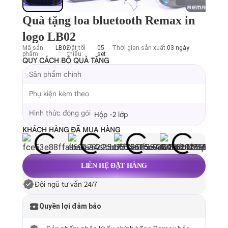
Quà tặng loa bluetooth Remax in
logo LB02
Mã sản
LB02
Đặt tối
05
Thời gian sản xuất:
03 ngày
phẩm:
thiểu:
set
QUY CÁCH BỘ QUÀ TẶNG
Sản phẩm chính
Phụ kiện kèm theo
Hình thức đóng gói
Hộp -2 lớp
KHÁCH HÀNG ĐÃ MUA HÀNG
LIÊN HỆ ĐẶT HÀNG
Đội ngũ tư vấn 24/7
Quyền lợi đảm bảo