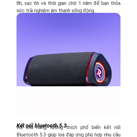
8h, sạc 6h và thời gian chờ 1 năm để bạn thỏa
sức trải nghiệm âm thanh sống động.
Kết nối bluetooth 5.3
với khả năng tương thích phổ biến kết nối
Bluetooth 5.3 giúp loa đáp ứng phù hợp nhu cầu