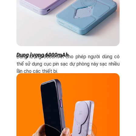
Dung lượng 6000mAh
Dung lượng 6000mAh cho phép người dùng có
thể sử dụng cục pin sạc dự phòng này sạc nhiều
lần cho các thiết bị.