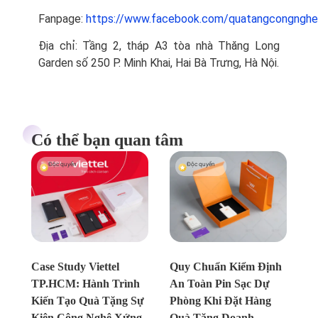
Fanpage:
https://www.facebook.com/quatangcongnghe
Địa chỉ: Tầng 2, tháp A3 tòa nhà Thăng Long
Garden số 250 P. Minh Khai, Hai Bà Trưng, Hà Nội.
Có thể bạn quan tâm
Độc quyền
Độc quyền
Chưa xác định
Chưa xác định
Case Study Viettel
Quy Chuẩn Kiểm Định
TP.HCM: Hành Trình
An Toàn Pin Sạc Dự
Kiến Tạo Quà Tặng Sự
Phòng Khi Đặt Hàng
Kiện Công Nghệ Xứng
Quà Tặng Doanh