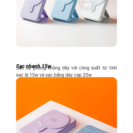
Sạc nhanh 15w
Sạc dự phòng không dây với công suất từ tính
sạc là 15w và sạc bằng dây cáp 20w.