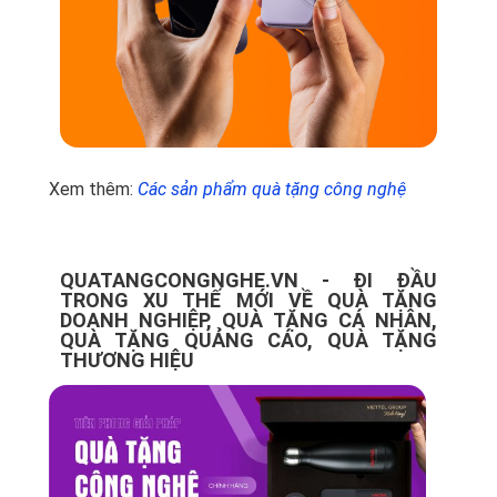
Xem thêm:
Các sản phẩm quà tặng công nghệ
QUATANGCONGNGHE.VN - ĐI ĐẦU
TRONG XU THẾ MỚI VỀ QUÀ TẶNG
DOANH NGHIỆP, QUÀ TẶNG CÁ NHÂN,
QUÀ TẶNG QUẢNG CÁO, QUÀ TẶNG
THƯƠNG HIỆU