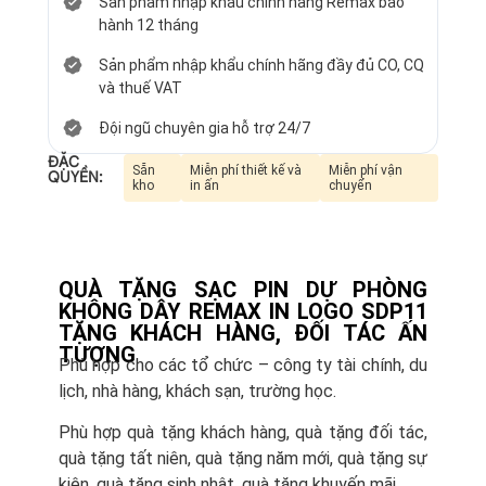
Sản phẩm nhập khẩu chính hãng Remax bảo
hành 12 tháng
Sản phẩm nhập khẩu chính hãng đầy đủ CO, CQ
và thuế VAT
Đội ngũ chuyên gia hỗ trợ 24/7
ĐẶC
Sẵn
Miễn phí thiết kế và
Miễn phí vận
QUYỀN:
kho
in ấn
chuyển
QUÀ TẶNG SẠC PIN DỰ PHÒNG
KHÔNG DÂY REMAX IN LOGO SDP11
TẶNG KHÁCH HÀNG, ĐỐI TÁC ẤN
TƯỢNG
Phù hợp cho các tổ chức – công ty tài chính, du
lịch, nhà hàng, khách sạn, trường học.
Phù hợp quà tặng khách hàng, quà tặng đối tác,
quà tặng tất niên, quà tặng năm mới, quà tặng sự
kiện, quà tặng sinh nhật, quà tặng khuyến mãi.