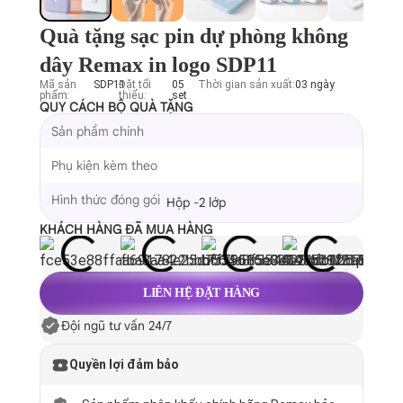
Quà tặng sạc pin dự phòng không
dây Remax in logo SDP11
Mã sản
SDP11
Đặt tối
05
Thời gian sản xuất:
03 ngày
phẩm:
thiểu:
set
QUY CÁCH BỘ QUÀ TẶNG
Sản phẩm chính
Phụ kiện kèm theo
Hình thức đóng gói
Hộp -2 lớp
KHÁCH HÀNG ĐÃ MUA HÀNG
LIÊN HỆ ĐẶT HÀNG
Đội ngũ tư vấn 24/7
Quyền lợi đảm bảo