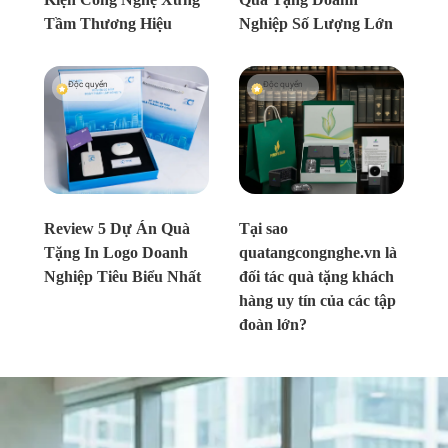
Tầm Thương Hiệu
Nghiệp Số Lượng Lớn
Độc quyền
Độc quyền
Chưa xác định
Chưa xác định
Review 5 Dự Án Quà
Tại sao
Tặng In Logo Doanh
quatangcongnghe.vn là
Nghiệp Tiêu Biểu Nhất
đối tác quà tặng khách
hàng uy tín của các tập
đoàn lớn?