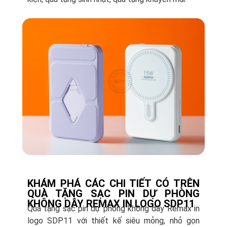
KHÁM PHÁ CÁC CHI TIẾT CÓ TRÊN
QUÀ TẶNG SẠC PIN DỰ PHÒNG
KHÔNG DÂY REMAX IN LOGO SDP11
Quà tặng sạc pin dự phòng không dây Remax in
logo SDP11 với thiết kế siêu mỏng, nhỏ gọn