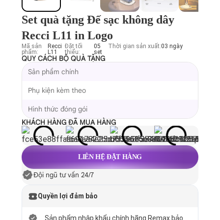
Set quà tặng Đế sạc không dây
Recci L11 in Logo
Mã sản
Recci
Đặt tối
05
Thời gian sản xuất:
03 ngày
phẩm:
L11
thiểu:
set
QUY CÁCH BỘ QUÀ TẶNG
Sản phẩm chính
Phụ kiện kèm theo
Hình thức đóng gói
KHÁCH HÀNG ĐÃ MUA HÀNG
LIÊN HỆ ĐẶT HÀNG
Đội ngũ tư vấn 24/7
Quyền lợi đảm bảo
Sản phẩm nhập khẩu chính hãng Remax bảo