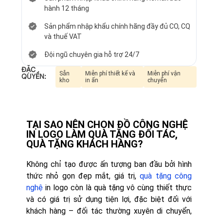
hành 12 tháng
Sản phẩm nhập khẩu chính hãng đầy đủ CO, CQ
và thuế VAT
Đội ngũ chuyên gia hỗ trợ 24/7
ĐẶC
Sẵn
Miễn phí thiết kế và
Miễn phí vận
QUYỀN:
kho
in ấn
chuyển
TẠI SAO NÊN CHỌN ĐỒ CÔNG NGHỆ
IN LOGO LÀM QUÀ TẶNG ĐỐI TÁC,
QUÀ TẶNG KHÁCH HÀNG?
Không chỉ tạo được ấn tượng ban đầu bởi hình
thức nhỏ gọn đẹp mắt, giá trị,
quà tặng công
nghệ
in logo còn là quà tặng vô cùng thiết thực
và có giá trị sử dụng tiện lợi, đặc biệt đối với
khách hàng – đối tác thường xuyên di chuyển,