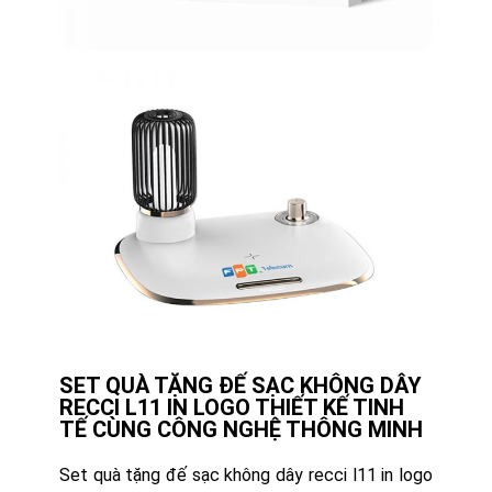
SET QUÀ TẶNG ĐẾ SẠC KHÔNG DÂY
RECCI L11 IN LOGO THIẾT KẾ TINH
TẾ CÙNG CÔNG NGHỆ THÔNG MINH
Set quà tặng đế sạc không dây recci l11 in logo