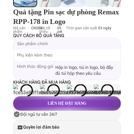
Quà tặng Pin sạc dự phòng Remax
RPP-178 in Logo
Mã sản
CNS04
Đặt tối
05
Thời gian sản xuất:
03 ngày
phẩm:
thiểu:
set
QUY CÁCH BỘ QUÀ TẶNG
Sản phẩm chính
Phụ kiện kèm theo
Hình thức đóng gói
Hộp in logo, túi in logo, bộ đầy
đủ túi hộp theo yêu cầu
KHÁCH HÀNG ĐÃ MUA HÀNG
LIÊN HỆ ĐẶT HÀNG
Đội ngũ tư vấn 24/7
Quyền lợi đảm bảo