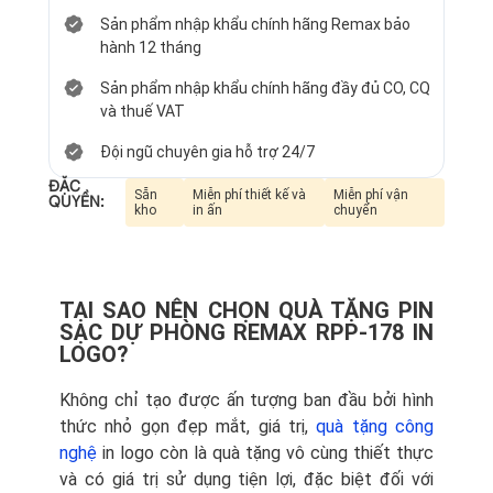
Sản phẩm nhập khẩu chính hãng Remax bảo
hành 12 tháng
Sản phẩm nhập khẩu chính hãng đầy đủ CO, CQ
và thuế VAT
Đội ngũ chuyên gia hỗ trợ 24/7
ĐẶC
Sẵn
Miễn phí thiết kế và
Miễn phí vận
QUYỀN:
kho
in ấn
chuyển
TẠI SAO NÊN CHỌN QUÀ TẶNG PIN
SẠC DỰ PHÒNG REMAX RPP-178 IN
LOGO?
Không chỉ tạo được ấn tượng ban đầu bởi hình
thức nhỏ gọn đẹp mắt, giá trị,
quà tặng công
nghệ
in logo còn là quà tặng vô cùng thiết thực
và có giá trị sử dụng tiện lợi, đặc biệt đối với