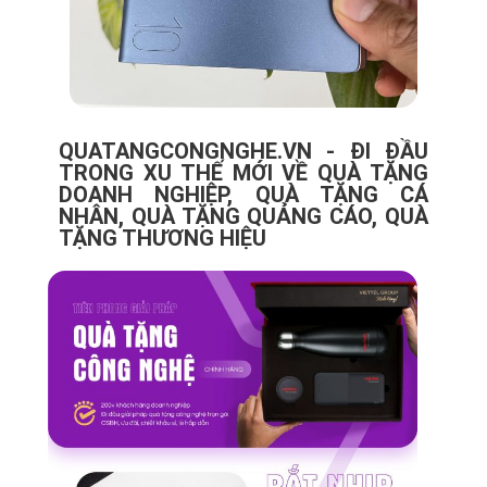
QUATANGCONGNGHE.VN - ĐI ĐẦU
TRONG XU THẾ MỚI VỀ QUÀ TẶNG
DOANH NGHIỆP, QUÀ TẶNG CÁ
NHÂN, QUÀ TẶNG QUẢNG CÁO, QUÀ
TẶNG THƯƠNG HIỆU