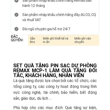
Sản phẩm nhập khẩu chính hãng Remax bảo
hành 12 tháng
Sản phẩm nhập khẩu chính hãng đầy đủ CO, CQ
và thuế VAT
Đội ngũ chuyên gia hỗ trợ 24/7
ĐẶC
Sẵn
Miễn phí thiết kế và
Miễn phí vận
QUYỀN:
kho
in ấn
chuyển
SET QUÀ TẶNG PIN SẠC DỰ PHÒNG
REMAX MCP-1 LÀM QUÀ TẶNG ĐỐI
TÁC, KHÁCH HÀNG, NHÂN VIÊN
Là quà tặng được lựa chọn bởi các tổ chức, các
tổng công ty, các công ty hoạt động trong lĩnh
vực công nghệ, tài chính, bảo hiểm, bất động
sản, giáo dục, du lịch …
Phù hợp cho các mục đích: Quà tặng sự kiện,