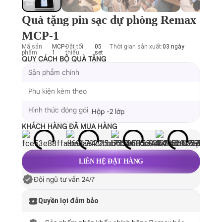
Quà tặng pin sạc dự phòng Remax
MCP-1
Mã sản
MCP-
Đặt tối
05
Thời gian sản xuất:
03 ngày
phẩm:
1
thiểu:
set
QUY CÁCH BỘ QUÀ TẶNG
Sản phẩm chính
Phụ kiện kèm theo
Hình thức đóng gói
Hộp -2 lớp
KHÁCH HÀNG ĐÃ MUA HÀNG
LIÊN HỆ ĐẶT HÀNG
Đội ngũ tư vấn 24/7
Quyền lợi đảm bảo