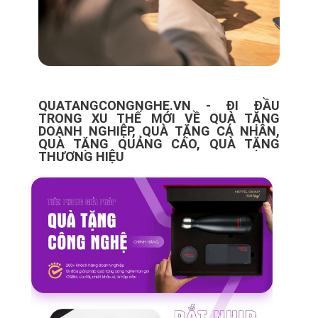
QUATANGCONGNGHE.VN - ĐI ĐẦU
TRONG XU THẾ MỚI VỀ QUÀ TẶNG
DOANH NGHIỆP, QUÀ TẶNG CÁ NHÂN,
QUÀ TẶNG QUẢNG CÁO, QUÀ TẶNG
THƯƠNG HIỆU