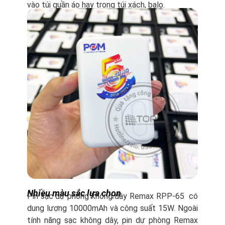
vào túi quần áo hay trong túi xách, balo.
Nhiều màu sắc lựa chọn
Pin sạc dự phòng không dây Remax RPP-65 có
dung lượng 10000mAh và công suất 15W. Ngoài
tính năng sạc không dây, pin dự phòng Remax