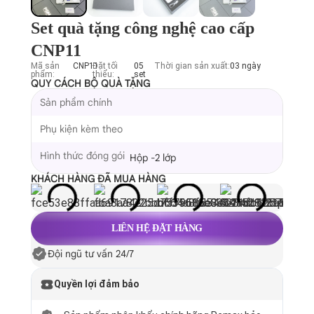
Set quà tặng công nghệ cao cấp
CNP11
Mã sản
CNP11
Đặt tối
05
Thời gian sản xuất:
03 ngày
phẩm:
thiểu:
set
QUY CÁCH BỘ QUÀ TẶNG
Sản phẩm chính
Phụ kiện kèm theo
Hình thức đóng gói
Hộp -2 lớp
KHÁCH HÀNG ĐÃ MUA HÀNG
LIÊN HỆ ĐẶT HÀNG
Đội ngũ tư vấn 24/7
Quyền lợi đảm bảo