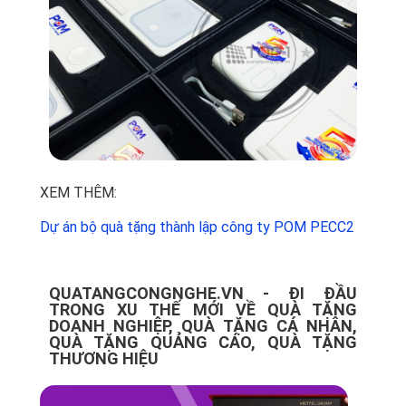
XEM THÊM:
Dự án bộ quà tặng thành lập công ty POM PECC2
QUATANGCONGNGHE.VN - ĐI ĐẦU
TRONG XU THẾ MỚI VỀ QUÀ TẶNG
DOANH NGHIỆP, QUÀ TẶNG CÁ NHÂN,
QUÀ TẶNG QUẢNG CÁO, QUÀ TẶNG
THƯƠNG HIỆU