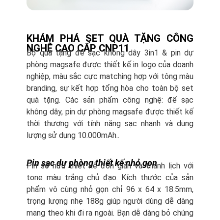
KHÁM PHÁ SET QUÀ TẶNG CÔNG
NGHỆ CAO CẤP CNP11
Bộ quà tặng đế sạc không dây 3in1 & pin dự
phòng magsafe được thiết kế in logo của doanh
nghiệp, màu sắc cực matching hợp với tông màu
branding, sự kết hợp tổng hòa cho toàn bộ set
quà tặng. Các sản phẩm công nghệ: đế sạc
không dây, pin dự phòng magsafe được thiết kế
thời thượng với tính năng sạc nhanh và dung
lượng sử dụng 10.000mAh..
Pin sạc dự phòng thiết kế nhỏ gọn
Pin sở hữu thiết kế đơn giản và thanh lịch với
tone màu trắng chủ đạo. Kích thước của sản
phẩm vô cùng nhỏ gọn chỉ 96 x 64 x 18.5mm,
trọng lượng nhẹ 188g giúp người dùng dễ dàng
mang theo khi đi ra ngoài. Bạn dễ dàng bỏ chúng