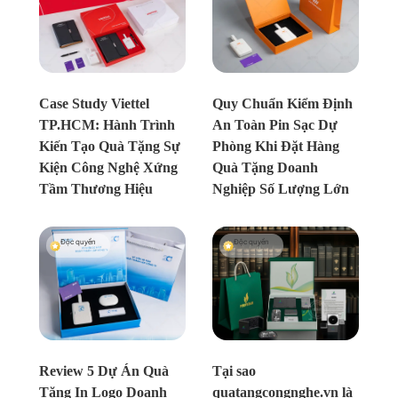
Chưa xác định
Chưa xác định
Case Study Viettel
Quy Chuẩn Kiểm Định
TP.HCM: Hành Trình
An Toàn Pin Sạc Dự
Kiến Tạo Quà Tặng Sự
Phòng Khi Đặt Hàng
Kiện Công Nghệ Xứng
Quà Tặng Doanh
Tầm Thương Hiệu
Nghiệp Số Lượng Lớn
Độc quyền
Độc quyền
Chưa xác định
Chưa xác định
Review 5 Dự Án Quà
Tại sao
Tặng In Logo Doanh
quatangcongnghe.vn là