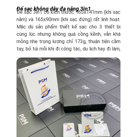
Đế sạc không dây đa năng 3in1
Đế sạc 3in1 có kích thước 165x141mm (khi sạc
nằm) và 165x90mm (khi sạc đứng) rất linh hoạt.
Mặc dù sản phẩm thiết kế sạc cho 3 thiết bị
cùng lúc nhưng không quá cồng kềnh, vẫn khá
mỏng nhẹ trọng lượng chỉ 173g, thuận tiện cầm
tay, bỏ túi mỗi khi đi công tác, du lịch hay đi làm,
…