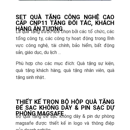
SET QUÀ TẶNG CÔNG NGHỆ CAO
CẤP CNP11 TẶNG ĐỐI TÁC, KHÁCH
HÀNG ẤN TƯỢNG
Là quà tặng được lựa chọn bởi các tổ chức, các
tổng công ty, các công ty hoạt động trong lĩnh
vực công nghệ, tài chính, bảo hiểm, bất động
sản, giáo dục, du lịch …
Phù hợp cho các mục đích: Quà tặng sự kiện,
quà tặng khách hàng, quà tặng nhân viên, quà
tặng sinh nhật..
THIẾT KẾ TRỌN BỘ HỘP QUÀ TẶNG
ĐẾ SẠC KHÔNG DÂY & PIN SẠC DỰ
PHÒNG MAGSAFE
Bộ quà tặng đế sạc không dây & pin dự phòng
magsafe được thiết kế in logo và thông điệp