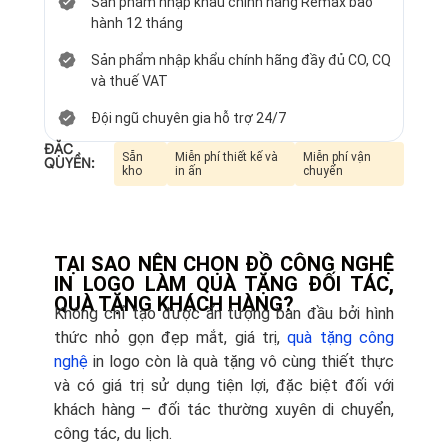
Sản phẩm nhập khẩu chính hãng Remax bảo
hành 12 tháng
Sản phẩm nhập khẩu chính hãng đầy đủ CO, CQ
và thuế VAT
Đội ngũ chuyên gia hỗ trợ 24/7
ĐẶC
Sẵn
Miễn phí thiết kế và
Miễn phí vận
QUYỀN:
kho
in ấn
chuyển
TẠI SAO NÊN CHỌN ĐỒ CÔNG NGHỆ
IN LOGO LÀM QUÀ TẶNG ĐỐI TÁC,
QUÀ TẶNG KHÁCH HÀNG?
Không chỉ tạo được ấn tượng ban đầu bởi hình
thức nhỏ gọn đẹp mắt, giá trị,
quà tặng công
nghệ
in logo còn là quà tặng vô cùng thiết thực
và có giá trị sử dụng tiện lợi, đặc biệt đối với
khách hàng – đối tác thường xuyên di chuyển,
công tác, du lịch.