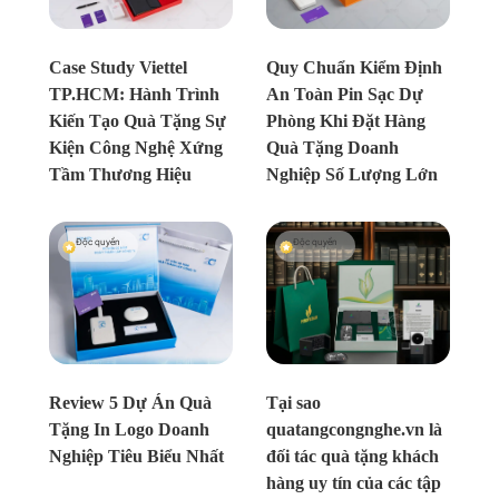
Chưa xác định
Chưa xác định
Case Study Viettel
Quy Chuẩn Kiểm Định
TP.HCM: Hành Trình
An Toàn Pin Sạc Dự
Kiến Tạo Quà Tặng Sự
Phòng Khi Đặt Hàng
Kiện Công Nghệ Xứng
Quà Tặng Doanh
Tầm Thương Hiệu
Nghiệp Số Lượng Lớn
Độc quyền
Độc quyền
Chưa xác định
Chưa xác định
Review 5 Dự Án Quà
Tại sao
Tặng In Logo Doanh
quatangcongnghe.vn là
Nghiệp Tiêu Biểu Nhất
đối tác quà tặng khách
hàng uy tín của các tập