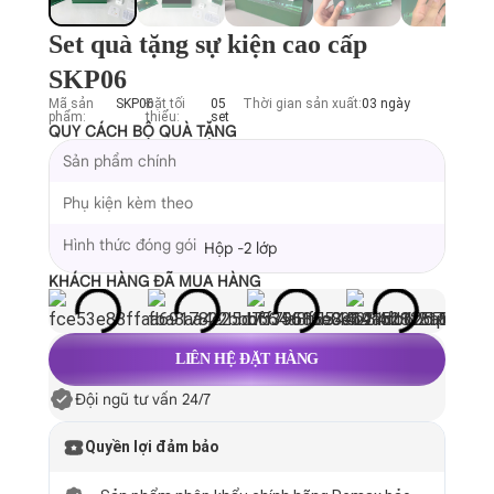
Set quà tặng sự kiện cao cấp
SKP06
Mã sản
SKP06
Đặt tối
05
Thời gian sản xuất:
03 ngày
phẩm:
thiểu:
set
QUY CÁCH BỘ QUÀ TẶNG
Sản phẩm chính
Phụ kiện kèm theo
Hình thức đóng gói
Hộp -2 lớp
KHÁCH HÀNG ĐÃ MUA HÀNG
LIÊN HỆ ĐẶT HÀNG
Đội ngũ tư vấn 24/7
Quyền lợi đảm bảo