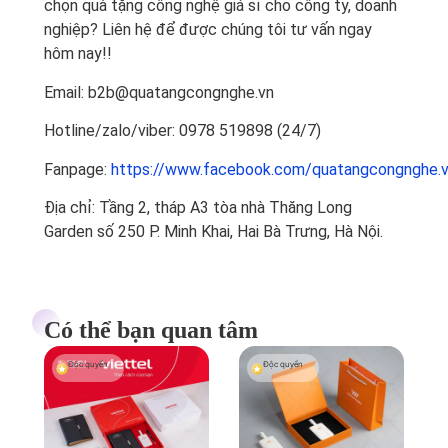
chọn quà tặng công nghệ giá sỉ cho công ty, doanh
nghiệp? Liên hệ để được chúng tôi tư vấn ngay
hôm nay!!
Email: b2b@quatangcongnghe.vn
Hotline/zalo/viber: 0978 519898‬ (24/7)
Fanpage:
https://www.facebook.com/quatangcongnghe.
Địa chỉ: Tầng 2, tháp A3 tòa nhà Thăng Long
Garden số 250 P. Minh Khai, Hai Bà Trưng, Hà Nội.
Có thể bạn quan tâm
Độc quyền
Độc quyền