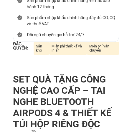
Sản phẩm nhập khẩu chính hãng Remax bảo
hành 12 tháng
Sản phẩm nhập khẩu chính hãng đầy đủ CO, CQ
và thuế VAT
Đội ngũ chuyên gia hỗ trợ 24/7
ĐẶC
Sẵn
Miễn phí thiết kế và
Miễn phí vận
QUYỀN:
kho
in ấn
chuyển
SET QUÀ TẶNG CÔNG
NGHỆ CAO CẤP – TAI
NGHE BLUETOOTH
AIRPODS 4 & THIẾT KẾ
TÚI HỘP RIÊNG ĐỘC