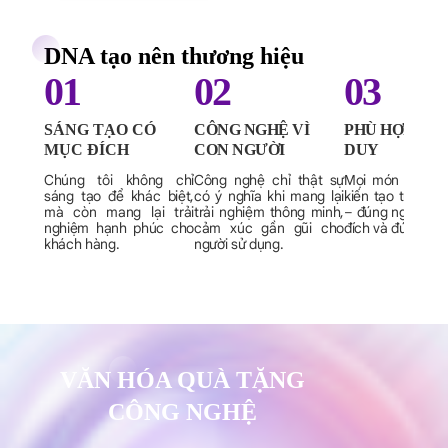
DNA tạo nên thương hiệu
01
02
03
SÁNG TẠO CÓ
CÔNG NGHỆ VÌ
PHÙ HỢP LÀ
MỤC ĐÍCH
CON NGƯỜI
DUY
Chúng tôi không chỉ
Công nghệ chỉ thật sự
Mọi món quà đ
sáng tạo để khác biệt,
có ý nghĩa khi mang lại
kiến tạo từ sự t
mà còn mang lại trải
trải nghiệm thông minh,
– đúng người, đ
nghiệm hạnh phúc cho
cảm xúc gần gũi cho
đích và đúng thờ
khách hàng.
người sử dụng.
VĂN HÓA QUÀ TẶNG
CÔNG NGHỆ