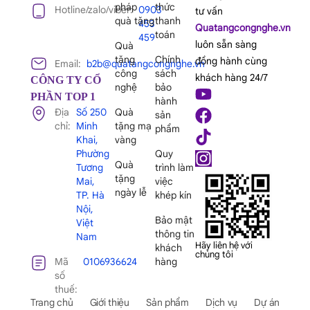
pháp
thức
Hotline/zalo/viber:
0903
tư vấn
quà tặng
thanh
453
Quatangcongnghe.vn
toán
459
luôn sẵn sàng
Quà
tặng
Chính
đồng hành cùng
Email:
b2b@quatangcongnghe.vn
công
sách
khách hàng 24/7
CÔNG TY CỔ
nghệ
bảo
PHẦN TOP 1
hành
Địa
Số 250
Quà
sản
chỉ:
Minh
tặng mạ
phẩm
Khai,
vàng
Phường
Quy
Quà
Tương
trình làm
tặng
Mai,
việc
ngày lễ
TP. Hà
khép kín
Nội,
Bảo mật
Việt
thông tin
Nam
Hãy liên hệ với
khách
chúng tôi
Mã
0106936624
hàng
số
thuế:
Trang chủ
Giới thiệu
Sản phẩm
Dịch vụ
Dự án