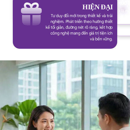
Phát triển cùng cộng đồng
Cảm xúc t
HIỆN ĐẠI
Hướng tới mục tiêu phát triển không chỉ cho doanh
Mỗi món quà là một
nghiệp, mà còn vì lợi ích xã hội và con người
Tư duy đổi mới trong thiết kế và trải
trân trọng và thấu
Mọi gi
nghiệm. Phát triển theo hướng thiết
lượng 
kế tối giản, đường nét rõ ràng, kết hợp
khách
công nghệ mang đến giá trị tiện ích
và bền vững.