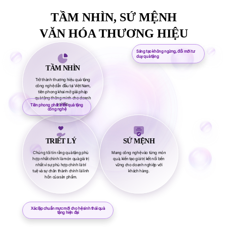
TẦM NHÌN, SỨ MỆNH
VĂN HÓA THƯƠNG HIỆU
Sáng tạo không ngừng, đổi mới tư
duy quà tặng
TẦM NHÌN
Trở thành thương hiệu quà tặng
công nghệ dẫn đầu tại Việt Nam,
tiên phong khai mở giải pháp
quà tặng thông minh cho doanh
nghiệp.
Tiên phong phát triển quà tặng
công nghệ
TRIẾT LÝ
SỨ MỆNH
Chúng tôi tin rằng quà tặng phù
Mang công nghệ vào từng món
hợp nhất chính là món quà giá trị
quà, kiến tạo giá trị kết nối bền
nhất vì sự phù hợp chính là trí
vững cho doanh nghiệp với
tuệ và sự chân thành chính là linh
khách hàng.
hồn của sản phẩm.
Xác lập chuẩn mực mới cho hệ sinh thái quà
tặng hiện đại