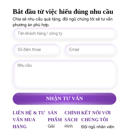
Bắt đầu từ việc hiểu đúng nhu cầu
Chia sẻ nhu cầu quà tặng, đội ngũ chúng tôi sẽ tư vấn
phương án phù hợp.
NHẬN TƯ VẤN
LIÊN HỆ & TƯ
SẢN
CHÍNH
KẾT NỐI VỚI
VẤN MUA
PHẨM
SÁCH
CHÚNG TÔI
Giải
Hình
HÀNG
Đội ngũ nhân viên