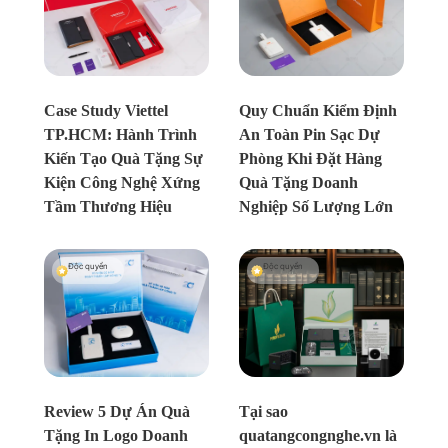
Chưa xác định
Chưa xác định
Case Study Viettel
Quy Chuẩn Kiểm Định
TP.HCM: Hành Trình
An Toàn Pin Sạc Dự
Kiến Tạo Quà Tặng Sự
Phòng Khi Đặt Hàng
Kiện Công Nghệ Xứng
Quà Tặng Doanh
Tầm Thương Hiệu
Nghiệp Số Lượng Lớn
Độc quyền
Độc quyền
Chưa xác định
Chưa xác định
Review 5 Dự Án Quà
Tại sao
Tặng In Logo Doanh
quatangcongnghe.vn là