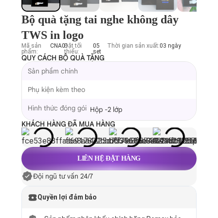
Bộ quà tặng tai nghe không dây
TWS in logo
Mã sản
CNA01
Đặt tối
05
Thời gian sản xuất:
03 ngày
phẩm:
thiểu:
set
QUY CÁCH BỘ QUÀ TẶNG
Sản phẩm chính
Phụ kiện kèm theo
Hình thức đóng gói
Hộp -2 lớp
KHÁCH HÀNG ĐÃ MUA HÀNG
LIÊN HỆ ĐẶT HÀNG
Đội ngũ tư vấn 24/7
Quyền lợi đảm bảo