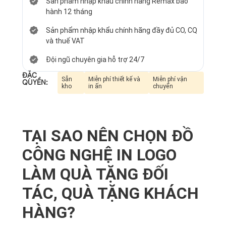
Sản phẩm nhập khẩu chính hãng Remax bảo
hành 12 tháng
Sản phẩm nhập khẩu chính hãng đầy đủ CO, CQ
và thuế VAT
Đội ngũ chuyên gia hỗ trợ 24/7
ĐẶC
Sẵn
Miễn phí thiết kế và
Miễn phí vận
QUYỀN:
kho
in ấn
chuyển
TẠI SAO NÊN CHỌN ĐỒ
CÔNG NGHỆ IN LOGO
LÀM QUÀ TẶNG ĐỐI
TÁC, QUÀ TẶNG KHÁCH
HÀNG?