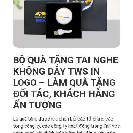
BỘ QUÀ TẶNG TAI NGHE
KHÔNG DÂY TWS IN
LOGO – LÀM QUÀ TẶNG
ĐỐI TÁC, KHÁCH HÀNG
ẤN TƯỢNG
Là quà tặng được lựa chọn bởi các tổ chức, các
tổng công ty, các công ty hoạt động trong lĩnh vực