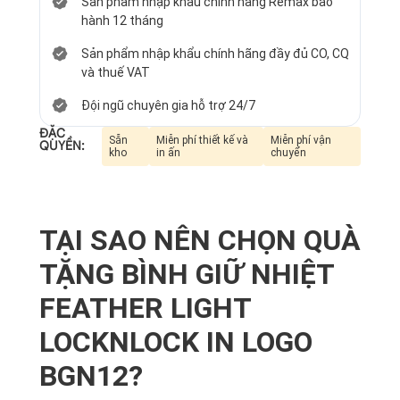
Sản phẩm nhập khẩu chính hãng Remax bảo
hành 12 tháng
Sản phẩm nhập khẩu chính hãng đầy đủ CO, CQ
và thuế VAT
Đội ngũ chuyên gia hỗ trợ 24/7
ĐẶC
Sẵn
Miễn phí thiết kế và
Miễn phí vận
QUYỀN:
kho
in ấn
chuyển
TẠI SAO NÊN CHỌN QUÀ
TẶNG BÌNH GIỮ NHIỆT
FEATHER LIGHT
LOCKNLOCK IN LOGO
BGN12?