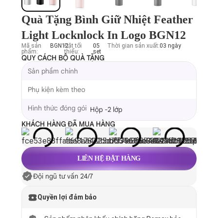
Quà Tặng Bình Giữ Nhiệt Feather
Light Locknlock In Logo BGN12
Mã sản
BGN12
Đặt tối
05
Thời gian sản xuất:
03 ngày
phẩm:
thiểu:
set
QUY CÁCH BỘ QUÀ TẶNG
Sản phẩm chính
Phụ kiện kèm theo
Hình thức đóng gói
Hộp -2 lớp
KHÁCH HÀNG ĐÃ MUA HÀNG
LIÊN HỆ ĐẶT HÀNG
Đội ngũ tư vấn 24/7
Quyền lợi đảm bảo