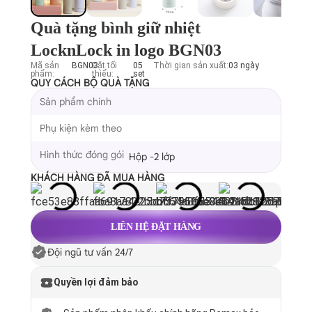
Quà tặng bình giữ nhiệt
LocknLock in logo BGN03
Mã sản
BGN03
Đặt tối
05
Thời gian sản xuất:
03 ngày
phẩm:
thiểu:
set
QUY CÁCH BỘ QUÀ TẶNG
Sản phẩm chính
Phụ kiện kèm theo
Hình thức đóng gói
Hộp -2 lớp
KHÁCH HÀNG ĐÃ MUA HÀNG
LIÊN HỆ ĐẶT HÀNG
Đội ngũ tư vấn 24/7
Quyền lợi đảm bảo