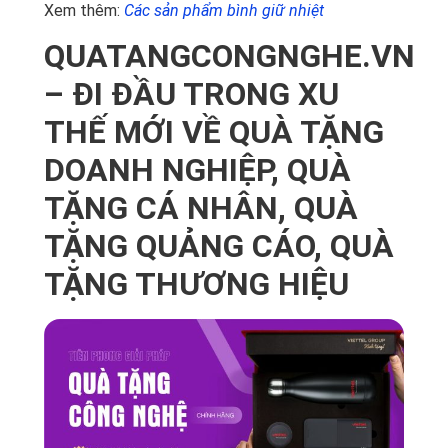
Xem thêm:
Các sản phẩm bình giữ nhiệt
QUATANGCONGNGHE.VN
– ĐI ĐẦU TRONG XU
THẾ MỚI VỀ QUÀ TẶNG
DOANH NGHIỆP, QUÀ
TẶNG CÁ NHÂN, QUÀ
TẶNG QUẢNG CÁO, QUÀ
TẶNG THƯƠNG HIỆU