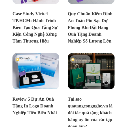
Chưa xác định
Chưa xác định
Case Study Viettel
Quy Chuẩn Kiểm Định
TP.HCM: Hành Trình
An Toàn Pin Sạc Dự
Kiến Tạo Quà Tặng Sự
Phòng Khi Đặt Hàng
Kiện Công Nghệ Xứng
Quà Tặng Doanh
Tầm Thương Hiệu
Nghiệp Số Lượng Lớn
Độc quyền
Độc quyền
Chưa xác định
Chưa xác định
Review 5 Dự Án Quà
Tại sao
Tặng In Logo Doanh
quatangcongnghe.vn là
Nghiệp Tiêu Biểu Nhất
đối tác quà tặng khách
hàng uy tín của các tập
đoàn lớn?