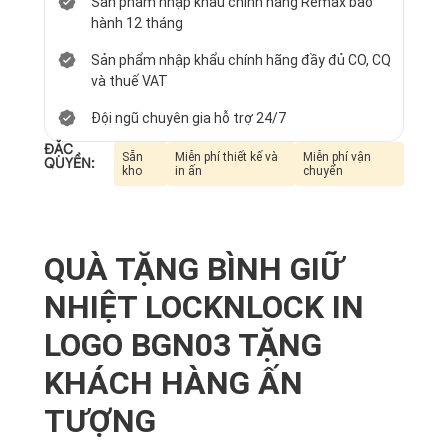
Sản phẩm nhập khẩu chính hãng Remax bảo
hành 12 tháng
Sản phẩm nhập khẩu chính hãng đầy đủ CO, CQ
và thuế VAT
Đội ngũ chuyên gia hỗ trợ 24/7
ĐẶC
Sẵn
Miễn phí thiết kế và
Miễn phí vận
QUYỀN:
kho
in ấn
chuyển
QUÀ TẶNG BÌNH GIỮ
NHIỆT LOCKNLOCK IN
LOGO BGN03 TẶNG
KHÁCH HÀNG ẤN
TƯỢNG