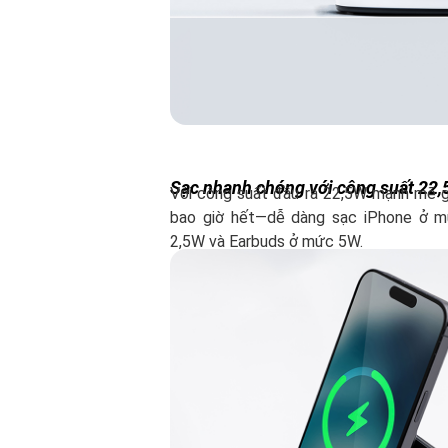
Sạc nhanh chóng với công suất 22
Với công suất đầu ra 22,5W mạnh mẽ gi
bao giờ hết—dễ dàng sạc iPhone ở 
2,5W và Earbuds ở mức 5W.