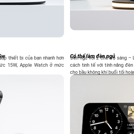
,5w
Có thể làm đèn ngủ
úp thiết bị của bạn nhanh hơn
Đèn ngủ với 2 chế độ sáng –
mức 15W, Apple Watch ở mức
cách tinh tế với tính năng đèn
cho bầu không khí buổi tối hoà