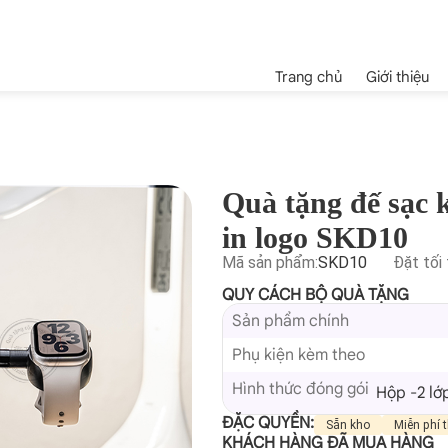
Trang chủ
Giới thiệu
Quà tặng đế sạc
in logo SKD10
Mã sản phẩm:
SKD10
Đặt tối 
QUY CÁCH BỘ QUÀ TẶNG
Sản phẩm chính
Phụ kiện kèm theo
Hình thức đóng gói
Hộp -2 lớ
ĐẶC QUYỀN:
Sẵn kho
Miễn phí t
KHÁCH HÀNG ĐÃ MUA HÀNG