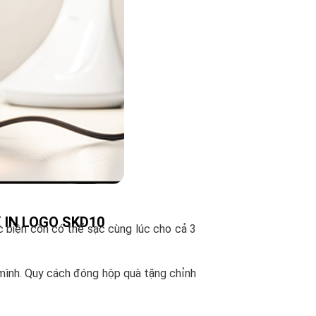
 IN LOGO SKD10
 biện còn có thể sạc cùng lúc cho cả 3
 mình. Quy cách đóng hộp quà tặng chỉnh