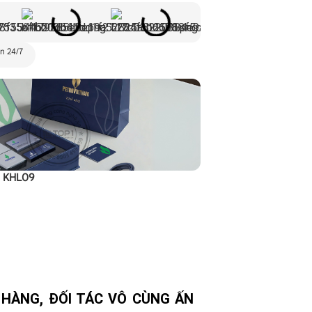
n 24/7
p KHL09
Set quà tặng sự kiện c
 HÀNG, ĐỐI TÁC VÔ CÙNG ẤN