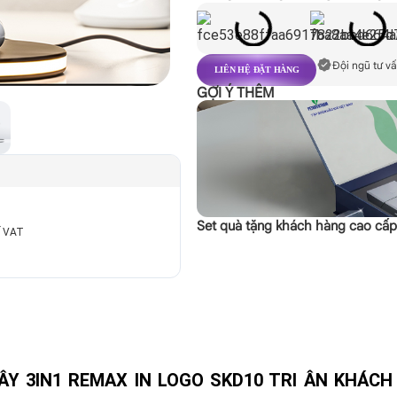
Đội ngũ tư vấ
LIÊN HỆ ĐẶT HÀNG
GỢI Ý THÊM
Set quà tặng khách hàng cao cấ
ế VAT
Y 3IN1 REMAX IN LOGO SKD10 TRI ÂN KHÁCH