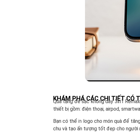
KHÁM PHÁ CÁC CHI TIẾT CÓ 
Quà tặng đế sạc không dây 3in1 Remax 
thiết bị gồm: điện thoại, airpod, smartw
Bạn có thể in logo cho món quà để tăng
chu và tạo ấn tượng tốt đẹp cho người 