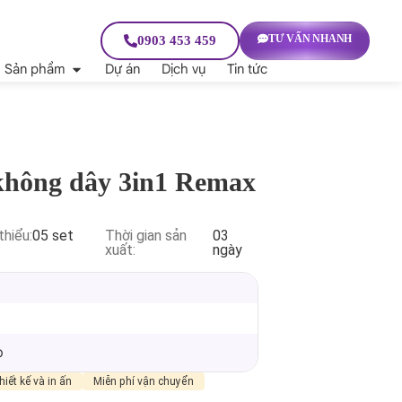
TƯ VẤN NHANH
0903 453 459
Sản phẩm
Dự án
Dịch vụ
Tin tức
 không dây 3in1 Remax
thiểu:
05 set
Thời gian sản
03
xuất:
ngày
p
hiết kế và in ấn
Miễn phí vận chuyển