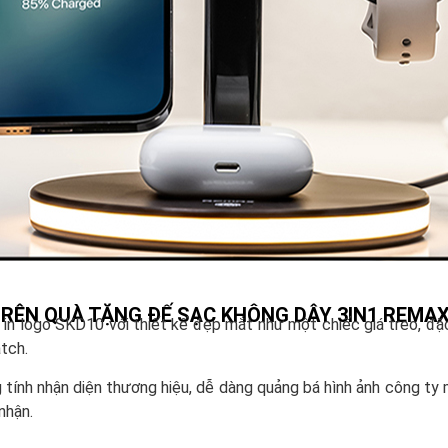
TRÊN QUÀ TẶNG ĐẾ SẠC KHÔNG DÂY 3IN1 REMAX
in logo SKD10 với thiết kế đẹp mắt như một chiếc giá treo, đặc
atch.
 tính nhận diện thương hiệu, dễ dàng quảng bá hình ảnh công ty
nhận.