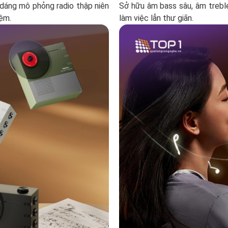
u dáng mô phỏng radio thập niên
Sở hữu âm bass sâu, âm treble
iệm.
làm việc lẫn thư giãn.