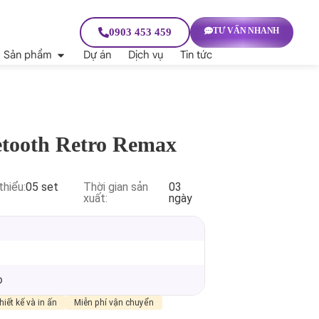
TƯ VẤN NHANH
0903 453 459
Sản phẩm
Dự án
Dịch vụ
Tin tức
etooth Retro Remax
thiểu:
05 set
Thời gian sản
03
xuất:
ngày
p
hiết kế và in ấn
Miễn phí vận chuyển