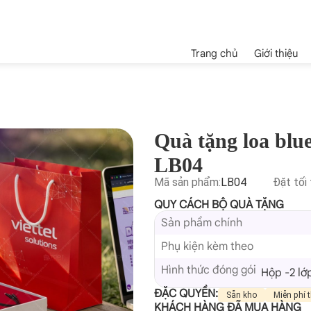
Trang chủ
Giới thiệu
Quà tặng loa blu
LB04
Mã sản phẩm:
LB04
Đặt tối 
QUY CÁCH BỘ QUÀ TẶNG
Sản phẩm chính
Phụ kiện kèm theo
Hình thức đóng gói
Hộp -2 lớ
ĐẶC QUYỀN:
Sẵn kho
Miễn phí t
KHÁCH HÀNG ĐÃ MUA HÀNG