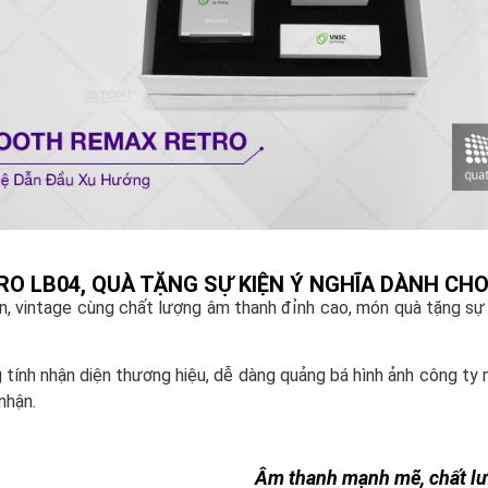
O LB04, QUÀ TẶNG SỰ KIỆN Ý NGHĨA DÀNH CH
ển, vintage cùng chất lượng âm thanh đỉnh cao, món quà tặng sự
 tính nhận diện thương hiệu, dễ dàng quảng bá hình ảnh công ty
nhận.
Âm thanh mạnh mẽ, chất l