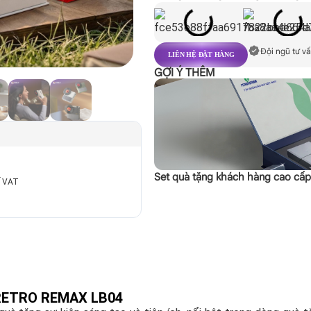
Đội ngũ tư vấ
LIÊN HỆ ĐẶT HÀNG
GỢI Ý THÊM
Set quà tặng khách hàng cao cấ
ế VAT
RETRO REMAX LB04