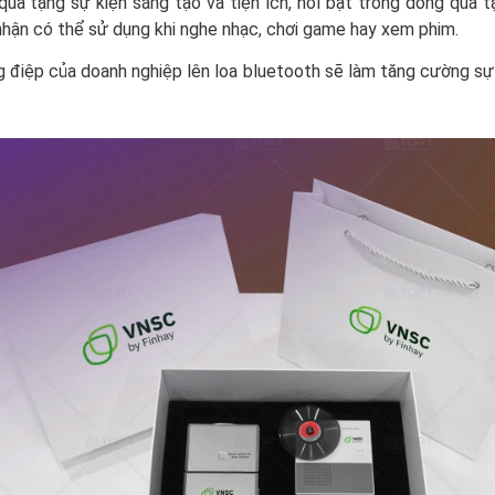
à tặng sự kiện sáng tạo và tiện ích, nổi bật trong dòng quà t
hận có thể sử dụng khi nghe nhạc, chơi game hay xem phim.
ng điệp của doanh nghiệp lên loa bluetooth sẽ làm tăng cường sự