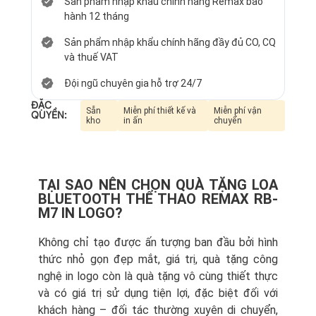
Sản phẩm nhập khẩu chính hãng Remax bảo
hành 12 tháng
Sản phẩm nhập khẩu chính hãng đầy đủ CO, CQ
và thuế VAT
Đội ngũ chuyên gia hỗ trợ 24/7
ĐẶC
Sẵn
Miễn phí thiết kế và
Miễn phí vận
QUYỀN:
kho
in ấn
chuyển
TẠI SAO NÊN CHỌN QUÀ TẶNG LOA
BLUETOOTH THỂ THAO REMAX RB-
M7 IN LOGO?
Không chỉ tạo được ấn tượng ban đầu bởi hình
thức nhỏ gọn đẹp mắt, giá trị, quà tặng công
nghệ in logo còn là quà tặng vô cùng thiết thực
và có giá trị sử dụng tiện lợi, đặc biệt đối với
khách hàng – đối tác thường xuyên di chuyển,