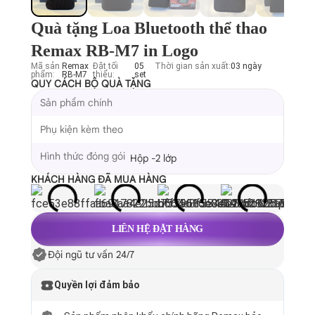
Quà tặng Loa Bluetooth thể thao
Remax RB-M7 in Logo
Mã sản
Remax
Đặt tối
05
Thời gian sản xuất:
03 ngày
phẩm:
RB-M7
thiểu:
set
QUY CÁCH BỘ QUÀ TẶNG
Sản phẩm chính
Phụ kiện kèm theo
Hình thức đóng gói
Hộp -2 lớp
KHÁCH HÀNG ĐÃ MUA HÀNG
LIÊN HỆ ĐẶT HÀNG
Đội ngũ tư vấn 24/7
Quyền lợi đảm bảo