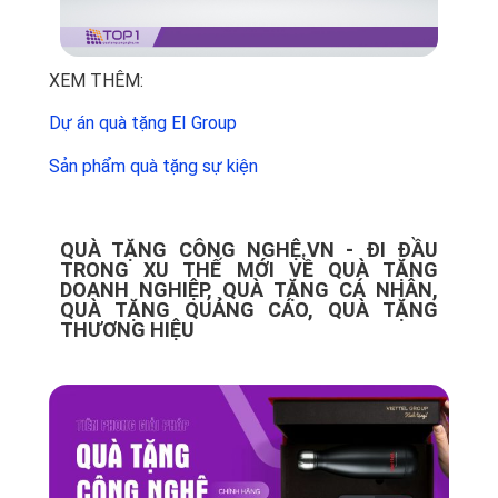
XEM THÊM:
Dự án quà tặng EI Group
Sản phẩm quà tặng sự kiện
QUÀ TẶNG CÔNG NGHỆ.VN - ĐI ĐẦU
TRONG XU THẾ MỚI VỀ QUÀ TẶNG
DOANH NGHIỆP, QUÀ TẶNG CÁ NHÂN,
QUÀ TẶNG QUẢNG CÁO, QUÀ TẶNG
THƯƠNG HIỆU