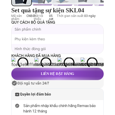
Set quà tặng sự kiện SKL04
Mã sản
CNB01
Đặt tối
05
Thời gian sản xuất:
03 ngày
phẩm:
thiểu:
set
QUY CÁCH BỘ QUÀ TẶNG
Sản phẩm chính
Phụ kiện kèm theo
Hình thức đóng gói
KHÁCH HÀNG ĐÃ MUA HÀNG
LIÊN HỆ ĐẶT HÀNG
Đội ngũ tư vấn 24/7
Quyền lợi đảm bảo
Sản phẩm nhập khẩu chính hãng Remax bảo
hành 12 tháng