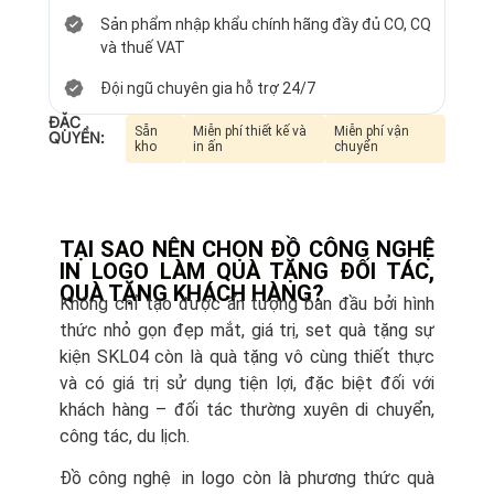
Sản phẩm nhập khẩu chính hãng đầy đủ CO, CQ
và thuế VAT
Đội ngũ chuyên gia hỗ trợ 24/7
ĐẶC
Sẵn
Miễn phí thiết kế và
Miễn phí vận
QUYỀN:
kho
in ấn
chuyển
TẠI SAO NÊN CHỌN ĐỒ CÔNG NGHỆ
IN LOGO LÀM QUÀ TẶNG ĐỐI TÁC,
QUÀ TẶNG KHÁCH HÀNG?
Không chỉ tạo được ấn tượng ban đầu bởi hình
thức nhỏ gọn đẹp mắt, giá trị, set quà tặng sự
kiện SKL04 còn là quà tặng vô cùng thiết thực
và có giá trị sử dụng tiện lợi, đặc biệt đối với
khách hàng – đối tác thường xuyên di chuyển,
công tác, du lịch.
Đồ công nghệ in logo còn là phương thức quà