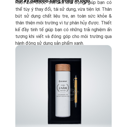
Bút ký bamboo sang trọng in logo
Ruột bút được thiết kế linh động, giúp bạn có
thể tùy ý thay đổi, tái sử dụng, vừa tiện lợi. Thân
bút sử dụng chất liệu tre, an toàn sức khỏe &
thân thiện môi trường vì tự phân hủy được. Thiết
kế đầy tinh tế giúp bạn có những trải nghiệm ấn
tượng khi viết và đóng góp cho môi trường qua
hành động sử dụng sản phẩm xanh.