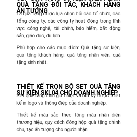
QUÀ TẶNG ĐỐI TÁC, KHÁCH HÀNG
ẤN TƯỢNG
Là quà tặng được lựa chọn bởi các tổ chức, các
tổng công ty, các công ty hoạt động trong lĩnh
vực công nghệ, tài chính, bảo hiểm, bất động
sản, giáo dục, du lịch …
Phù hợp cho các mục đích: Quà tặng sự kiện,
quà tặng khách hàng, quà tặng nhân viên, quà
tặng sinh nhật..
THIẾT KẾ TRỌN BỘ SET QUÀ TẶNG
SỰ KIỆN SKL04 CHO DOANH NGHIỆP
Set quà tặng bình giữ nhiệt và bút ký được thiết
kế in logo và thông điệp của doanh nghiệp.
Thiết kế màu sắc theo tông màu nhận diện
thương hiệu, quy cách đóng hộp quà tặng chỉnh
chu, tạo ấn tượng cho người nhận.