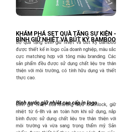
KHÁM PHÁ SET QUÀ TẶNG SỰ KIỆN -
BÌNH GIỮ NHIỆT VÀ BÚT KÝ BAMBOO
Bộ quà tặng bình giữ nhiệt và bút ký bamboo
được thiết kế in logo của doanh nghiệp, màu sắc
cực matching hợp với tông màu branding. Các
sản phẩm đều được sử dụng chất liệu tre thân
thiện với môi trường, có tính hữu dụng và thiết
thực cao.
Bình nước giữ nhiệt cao cấp in logo
Bình giữ nhiệt của thương hiệu locknlock, giữ
nhiệt từ 6-8h và an toàn hơn khi sử dụng, nắp
bình được sử dụng chất liệu tre thân thiện với
môi trường và vừa sang trọng thẩm mỹ. Sản