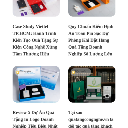
Chưa xác định
Chưa xác định
Case Study Viettel
Quy Chuẩn Kiểm Định
TP.HCM: Hành Trình
An Toàn Pin Sạc Dự
Kiến Tạo Quà Tặng Sự
Phòng Khi Đặt Hàng
Kiện Công Nghệ Xứng
Quà Tặng Doanh
Tầm Thương Hiệu
Nghiệp Số Lượng Lớn
Độc quyền
Độc quyền
Chưa xác định
Chưa xác định
Review 5 Dự Án Quà
Tại sao
Tặng In Logo Doanh
quatangcongnghe.vn là
Nghiệp Tiêu Biểu Nhất
đối tác quà tặng khách