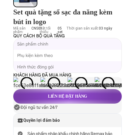
Set quà tặng sổ sạc đa năng kèm
bút in logo
Mã sản
CNS01
Đặt tối
05
Thời gian sản xuất:
03 ngày
phẩm:
thiểu:
set
QUY CÁCH BỘ QUÀ TẶNG
Sản phẩm chính
Phụ kiện kèm theo
Hình thức đóng gói
KHÁCH HÀNG ĐÃ MUA HÀNG
LIÊN HỆ ĐẶT HÀNG
Đội ngũ tư vấn 24/7
Quyền lợi đảm bảo
Sản phẩm nhập khẩu chính hãng Remax bảo