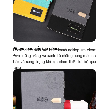
Nhiều màu sắc lựa chọn
Có đa dạng màu sắc cho doanh nghiệp lựa chọn:
Đen, trắng, vàng và xanh. Là những bảng màu cơ
bản và sang trọng khi lựa chọn thiết kế bộ quà
tặng.