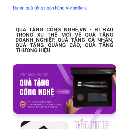
Dự án quà tặng ngân hàng VietinBank
QUÀ TẶNG CÔNG NGHỆ.VN - ĐI ĐẦU
TRONG XU THẾ MỚI VỀ QUÀ TẶNG
DOANH NGHIỆP, QUÀ TẶNG CÁ NHÂN,
QUÀ TẶNG QUẢNG CÁO, QUÀ TẶNG
THƯƠNG HIỆU