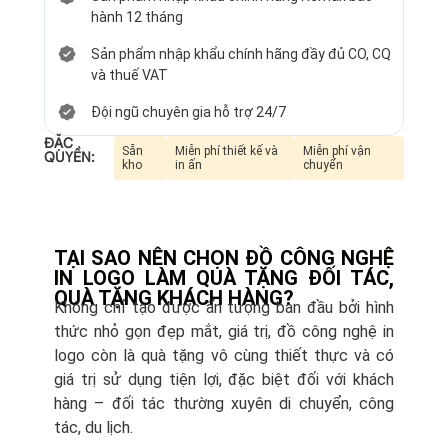
hành 12 tháng
Sản phẩm nhập khẩu chính hãng đầy đủ CO, CQ
và thuế VAT
Đội ngũ chuyên gia hỗ trợ 24/7
ĐẶC
Sẵn
Miễn phí thiết kế và
Miễn phí vận
QUYỀN:
kho
in ấn
chuyển
TẠI SAO NÊN CHỌN ĐỒ CÔNG NGHỆ
IN LOGO LÀM QUÀ TẶNG ĐỐI TÁC,
QUÀ TẶNG KHÁCH HÀNG?
Không chỉ tạo được ấn tượng ban đầu bởi hình
thức nhỏ gọn đẹp mắt, giá trị, đồ công nghệ in
logo còn là quà tặng vô cùng thiết thực và có
giá trị sử dụng tiện lợi, đặc biệt đối với khách
hàng – đối tác thường xuyên di chuyển, công
tác, du lịch.