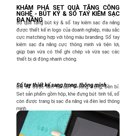
KHÁM PHÁ SET QUÀ TẶNG CÔNG
NGHỆ - BÚT KÝ & SỔ TAY KIÊM SẠC
ĐA NĂNG
Bộ quà tặng bút ký & sổ tay kiêm sạc đa năng
được thiết kế in logo của doanh nghiệp, màu sắc
cực matching hợp với tông màu branding. Sổ tay
kiêm sạc đa năng cực thông minh và tiện lợi,
giúp bạn vừa có thể ghi chép và vừa sạc các
thiết bị di động nhanh chóng.
Sổ tay thiết kế sang trọng, thông minh
Bìa sổ được làm từ da PU sang trọng, bền bỉ.
Set sản phẩm gồm hộp, khe đựng bút tinh tế, sổ
còn được trang bị sạc đa năng và đèn led thông
minh.