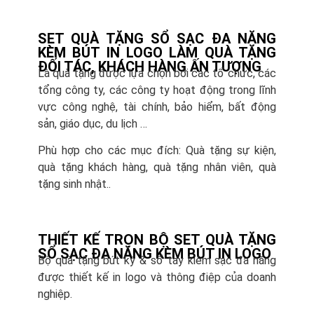
SET QUÀ TẶNG SỔ SẠC ĐA NĂNG
KÈM BÚT IN LOGO LÀM QUÀ TẶNG
ĐỐI TÁC, KHÁCH HÀNG ẤN TƯỢNG
Là quà tặng được lựa chọn bởi các tổ chức, các
tổng công ty, các công ty hoạt động trong lĩnh
vực công nghệ, tài chính, bảo hiểm, bất động
sản, giáo dục, du lịch …
Phù hợp cho các mục đích: Quà tặng sự kiện,
quà tặng khách hàng, quà tặng nhân viên, quà
tặng sinh nhật..
THIẾT KẾ TRỌN BỘ SET QUÀ TẶNG
SỔ SẠC ĐA NĂNG KÈM BÚT IN LOGO
Bộ quà tặng bút ký & sổ tay kiêm sạc đa năng
được thiết kế in logo và thông điệp của doanh
nghiệp.