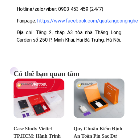
Hotline/zalo/viber:
0903 453 459 (24/7)
Fanpage:
https://www.facebook.com/quatangcongnghe
Địa chỉ: Tầng 2, tháp A3 tòa nhà Thăng Long
Garden số 250 P. Minh Khai, Hai Bà Trưng, Hà Nội.
Có thể bạn quan tâm
Độc quyền
Độc quyền
Chưa xác định
Chưa xác định
Case Study Viettel
Quy Chuẩn Kiểm Định
TP.HCM: Hành Trình
An Toàn Pin Sạc Dự