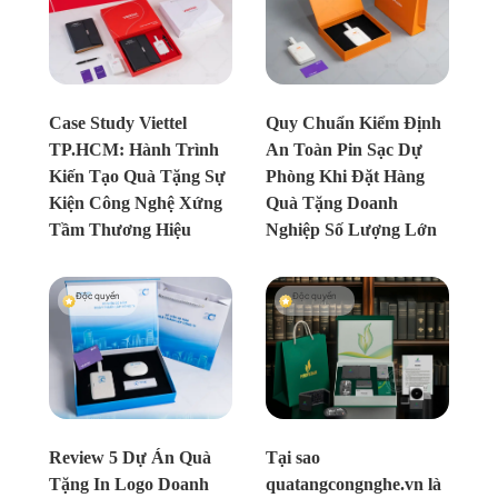
Chưa xác định
Chưa xác định
Case Study Viettel
Quy Chuẩn Kiểm Định
TP.HCM: Hành Trình
An Toàn Pin Sạc Dự
Kiến Tạo Quà Tặng Sự
Phòng Khi Đặt Hàng
Kiện Công Nghệ Xứng
Quà Tặng Doanh
Tầm Thương Hiệu
Nghiệp Số Lượng Lớn
Độc quyền
Độc quyền
Chưa xác định
Chưa xác định
Review 5 Dự Án Quà
Tại sao
Tặng In Logo Doanh
quatangcongnghe.vn là