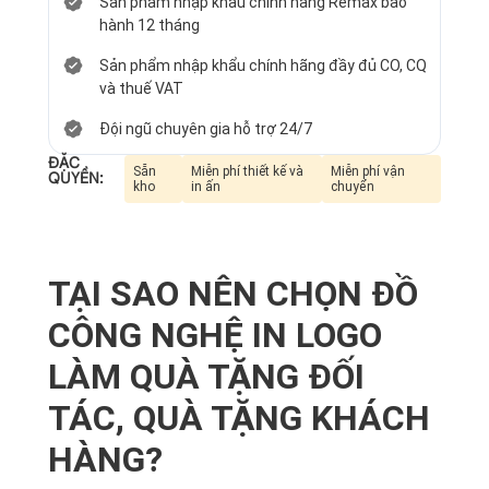
Sản phẩm nhập khẩu chính hãng Remax bảo
hành 12 tháng
Sản phẩm nhập khẩu chính hãng đầy đủ CO, CQ
và thuế VAT
Đội ngũ chuyên gia hỗ trợ 24/7
ĐẶC
Sẵn
Miễn phí thiết kế và
Miễn phí vận
QUYỀN:
kho
in ấn
chuyển
TẠI SAO NÊN CHỌN ĐỒ
CÔNG NGHỆ IN LOGO
LÀM QUÀ TẶNG ĐỐI
TÁC, QUÀ TẶNG KHÁCH
HÀNG?