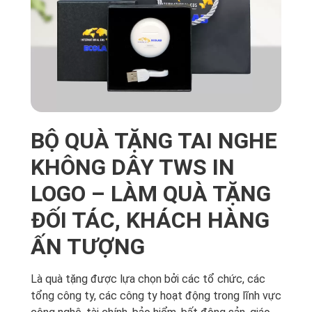
BỘ QUÀ TẶNG TAI NGHE
KHÔNG DÂY TWS IN
LOGO – LÀM QUÀ TẶNG
ĐỐI TÁC, KHÁCH HÀNG
ẤN TƯỢNG
Là quà tặng được lựa chọn bởi các tổ chức, các
tổng công ty, các công ty hoạt động trong lĩnh vực