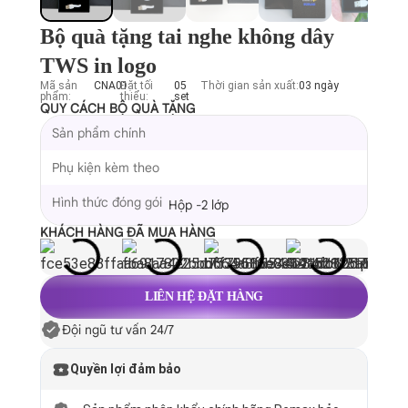
Bộ quà tặng tai nghe không dây
TWS in logo
Mã sản
CNA01
Đặt tối
05
Thời gian sản xuất:
03 ngày
phẩm:
thiểu:
set
QUY CÁCH BỘ QUÀ TẶNG
Sản phẩm chính
Phụ kiện kèm theo
Hình thức đóng gói
Hộp -2 lớp
KHÁCH HÀNG ĐÃ MUA HÀNG
LIÊN HỆ ĐẶT HÀNG
Đội ngũ tư vấn 24/7
Quyền lợi đảm bảo