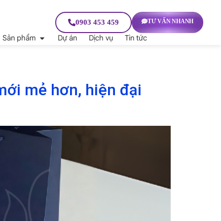
TƯ VẤN NHANH
0903 453 459
Sản phẩm
Dự án
Dịch vụ
Tin tức
mới mẻ hơn, hiện đại