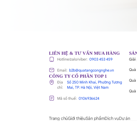
LIÊN HỆ & TƯ VẤN MUA HÀNG
SẢ
Giải
Hotline/zalo/viber:
0903 453 459
Quà 
Email:
b2b@quatangcongnghe.vn
CÔNG TY CỔ PHẦN TOP 1
Quà 
Địa
Số 250 Minh Khai, Phường Tương
chỉ:
Mai, TP. Hà Nội, Việt Nam
Quà 
Mã số thuế:
0106936624
Trang chủ
Giới thiệu
Sản phẩm
Dịch vụ
Dự án