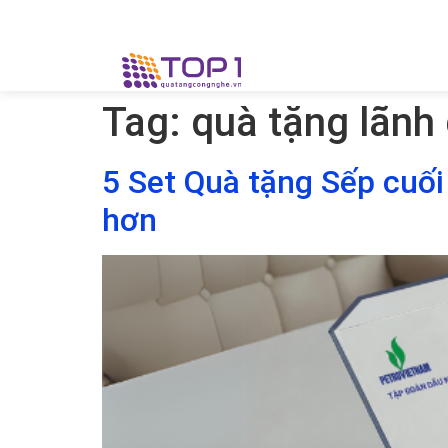
Tag:
quà tặng lãnh
5 Set Quà tặng Sếp cuối
hơn