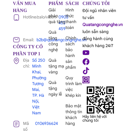
VẤN MUA
PHẨM
SÁCH
CHÚNG TÔI
Giải
Hình
HÀNG
Đội ngũ nhân viên
pháp
thức
Hotline/zalo/viber:
0903
tư vấn
quà tặng
thanh
453
Quatangcongnghe.vn
toán
459
luôn sẵn sàng
Quà
tặng
Chính
đồng hành cùng
Email:
b2b@quatangcongnghe.vn
công
sách
khách hàng 24/7
CÔNG TY CỔ
nghệ
bảo
PHẦN TOP 1
hành
Địa
Số 250
Quà
sản
chỉ:
Minh
tặng mạ
phẩm
Khai,
vàng
Phường
Quy
Quà
Tương
trình làm
tặng
Mai,
việc
ngày lễ
TP. Hà
khép kín
Nội,
Bảo mật
Việt
thông tin
Nam
Hãy liên hệ với
khách
chúng tôi
Mã
0106936624
hàng
số