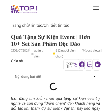
Trang chủ
/
Tin tức
/
Chi tiết tin tức
Quà Tặng Sự Kiện Event | Hơn
10+ Set Sản Phẩm Độc Đáo
|
|
03/07/2024
quản trị
5 (2 người bình
[post_views]
viên
chọn)
Chia sẻ
Copy
link
Nội dung bài viết
Bạn đang tìm kiếm món quà tặng sự kiện event ý
nghĩa và còn đúng “điểm chạm” đến khách hàng và
đối tác khi tham dự sự kiện? Vậy thì hãy kéo ngay