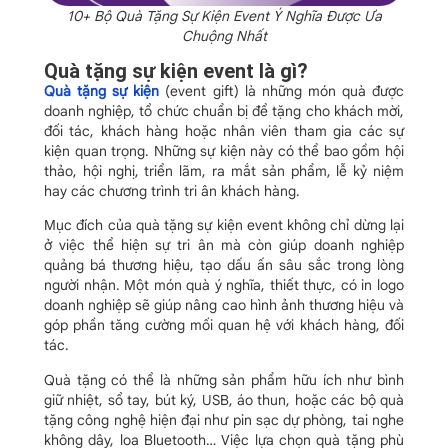
10+ Bộ Quà Tặng Sự Kiện Event Ý Nghĩa Được Ưa
Chuộng Nhất
Quà tặng sự kiện event là gì?
Quà tặng sự kiện
(event gift) là những món quà được
doanh nghiệp, tổ chức chuẩn bị để tặng cho khách mời,
đối tác, khách hàng hoặc nhân viên tham gia các sự
kiện quan trọng. Những sự kiện này có thể bao gồm hội
thảo, hội nghị, triển lãm, ra mắt sản phẩm, lễ kỷ niệm
hay các chương trình tri ân khách hàng.
Mục đích của quà tặng sự kiện event không chỉ dừng lại
ở việc thể hiện sự tri ân mà còn giúp doanh nghiệp
quảng bá thương hiệu, tạo dấu ấn sâu sắc trong lòng
người nhận. Một món quà ý nghĩa, thiết thực, có in logo
doanh nghiệp sẽ giúp nâng cao hình ảnh thương hiệu và
góp phần tăng cường mối quan hệ với khách hàng, đối
tác.
Quà tặng có thể là những sản phẩm hữu ích như bình
giữ nhiệt, sổ tay, bút ký, USB, áo thun, hoặc các bộ quà
tặng công nghệ hiện đại như pin sạc dự phòng, tai nghe
không dây, loa Bluetooth… Việc lựa chọn quà tặng phù