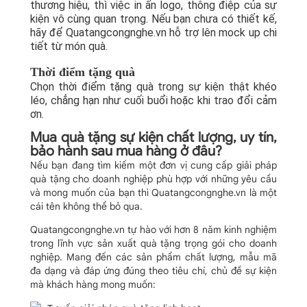
thương hiệu, thì việc in ấn logo, thông điệp của sự
kiện vô cùng quan trọng. Nếu bạn chưa có thiết kế,
hãy để Quatangcongnghe.vn hỗ trợ lên mock up chi
tiết từ món quà.
Thời điểm tặng quà
Chọn thời điểm tặng quà trong sự kiện thật khéo
léo, chẳng hạn như cuối buổi hoặc khi trao đổi cảm
ơn.
Mua quà tặng sự kiện chất lượng, uy tín,
bảo hành sau mua hàng ở đâu?
Nếu bạn đang tìm kiếm một đơn vị cung cấp giải pháp
quà tặng cho doanh nghiệp phù hợp với những yêu cầu
và mong muốn của bạn thì Quatangcongnghe.vn là một
cái tên không thể bỏ qua.
Quatangcongnghe.vn tự hào với hơn 8 năm kinh nghiệm
trong lĩnh vực sản xuất quà tặng trọng gói cho doanh
nghiệp. Mang đến các sản phẩm chất lượng, mẫu mã
đa dạng và đáp ứng đúng theo tiêu chí, chủ đề sự kiện
mà khách hàng mong muốn: