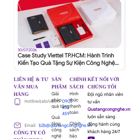
30/07/2026
30/07
Case Study Viettel TP.HCM: Hành Trình
Quy
Kiến Tạo Quà Tặng Sự Kiện Công Nghệ
Dự 
Xứng Tầm Thương Hiệu
Ngh
LIÊN HỆ & TƯ
SẢN
CHÍNH
KẾT NỐI VỚI
VẤN MUA
PHẨM
SÁCH
CHÚNG TÔI
Giải
Hình
HÀNG
Đội ngũ nhân viên
pháp
thức
Hotline/zalo/viber:
0903
tư vấn
quà tặng
thanh
453
Quatangcongnghe.vn
toán
459
luôn sẵn sàng
Quà
tặng
Chính
đồng hành cùng
Email:
b2b@quatangcongnghe.vn
công
sách
khách hàng 24/7
CÔNG TY CỔ
nghệ
bảo