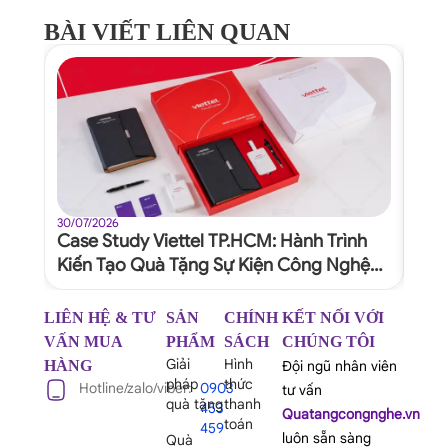
BÀI VIẾT LIÊN QUAN
30/07/2026
30/07
Case Study Viettel TP.HCM: Hành Trình
Quy
Kiến Tạo Quà Tặng Sự Kiện Công Nghệ
Dự 
Xứng Tầm Thương Hiệu
Ngh
LIÊN HỆ & TƯ
SẢN
CHÍNH
KẾT NỐI VỚI
VẤN MUA
PHẨM
SÁCH
CHÚNG TÔI
Giải
Hình
HÀNG
Đội ngũ nhân viên
pháp
thức
Hotline/zalo/viber:
0903
tư vấn
quà tặng
thanh
453
Quatangcongnghe.vn
toán
459
luôn sẵn sàng
Quà