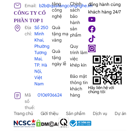
tặng
Chính
đồng hành cùng
Email:
b2b@quatangcongnghe.vn
công
sách
khách hàng 24/7
CÔNG TY CỔ
nghệ
bảo
PHẦN TOP 1
hành
Địa
Số 250
Quà
sản
chỉ:
Minh
tặng mạ
phẩm
Khai,
vàng
Phường
Quy
Quà
Tương
trình làm
tặng
Mai,
việc
ngày lễ
TP. Hà
khép kín
Nội,
Bảo mật
Việt
thông tin
Nam
Hãy liên hệ với
khách
chúng tôi
Mã
0106936624
hàng
số
thuế:
Trang chủ
Giới thiệu
Sản phẩm
Dịch vụ
Dự án