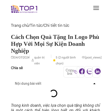
Trang chủ
/
Tin tức
/
Chi tiết tin tức
Cách Chọn Quà Tặng In Logo Phù
Hợp Với Mọi Sự Kiện Doanh
Nghiệp
|
|
04/07/2024
quản trị
5 (2 người bình
[post_views]
viên
chọn)
Chia sẻ
Copy
link
Nội dung bài viết
Trong kinh doanh, việc lựa chọn quà tặng không chỉ
là một cách thể hiện lòng biết ơn đối với khách