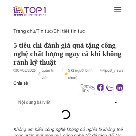
Trang chủ
/
Tin tức
/
Chi tiết tin tức
5 tiêu chí đánh giá quà tặng công
nghệ chất lượng ngay cả khi không
rành kỹ thuật
|
|
07/02/2026
quản trị
5 (2 người bình
[post_views]
viên
chọn)
Chia sẻ
Copy
link
Nội dung bài viết
Không am hiểu công nghệ không có nghĩa là không thể
chọn được một món quà công nghệ tốt để tặng đối tác.