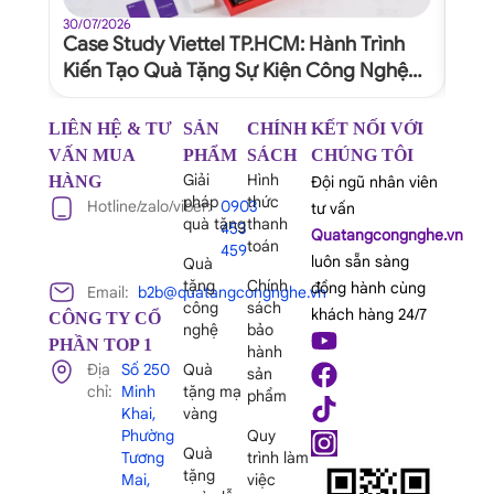
30/07/2026
30/07
Case Study Viettel TP.HCM: Hành Trình
Quy
Kiến Tạo Quà Tặng Sự Kiện Công Nghệ
Dự 
Xứng Tầm Thương Hiệu
Ngh
LIÊN HỆ & TƯ
SẢN
CHÍNH
KẾT NỐI VỚI
VẤN MUA
PHẨM
SÁCH
CHÚNG TÔI
Giải
Hình
HÀNG
Đội ngũ nhân viên
pháp
thức
Hotline/zalo/viber:
0903
tư vấn
quà tặng
thanh
453
Quatangcongnghe.vn
toán
459
luôn sẵn sàng
Quà
tặng
Chính
đồng hành cùng
Email:
b2b@quatangcongnghe.vn
công
sách
khách hàng 24/7
CÔNG TY CỔ
nghệ
bảo
PHẦN TOP 1
hành
Địa
Số 250
Quà
sản
chỉ:
Minh
tặng mạ
phẩm
Khai,
vàng
Phường
Quy
Quà
Tương
trình làm
tặng
Mai,
việc