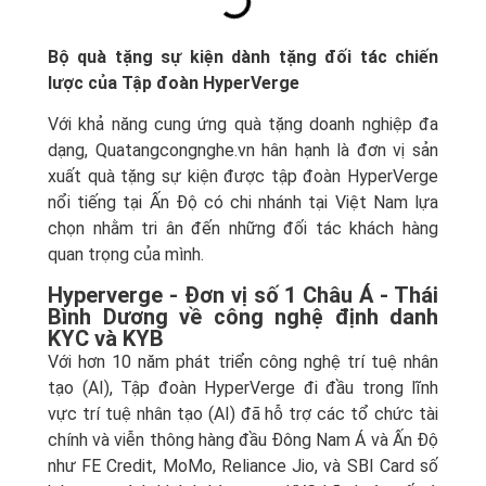
Bộ quà tặng sự kiện dành tặng đối tác chiến
lược của Tập đoàn HyperVerge
Với khả năng cung ứng quà tặng doanh nghiệp đa
dạng, Quatangcongnghe.vn hân hạnh là đơn vị sản
xuất quà tặng sự kiện được tập đoàn HyperVerge
nổi tiếng tại Ấn Độ có chi nhánh tại Việt Nam lựa
chọn nhằm tri ân đến những đối tác khách hàng
quan trọng của mình.
Hyperverge - Đơn vị số 1 Châu Á - Thái
Bình Dương về công nghệ định danh
KYC và KYB
Với hơn 10 năm phát triển công nghệ trí tuệ nhân
tạo (AI), Tập đoàn HyperVerge đi đầu trong lĩnh
vực trí tuệ nhân tạo (AI) đã hỗ trợ các tổ chức tài
chính và viễn thông hàng đầu Đông Nam Á và Ấn Độ
như FE Credit, MoMo, Reliance Jio, và SBI Card số