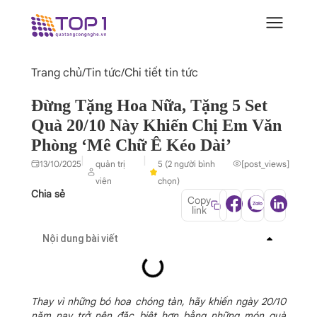
Trang chủ
/
Tin tức
/
Chi tiết tin tức
Đừng Tặng Hoa Nữa, Tặng 5 Set
Quà 20/10 Này Khiến Chị Em Văn
Phòng ‘Mê Chữ Ê Kéo Dài’
|
|
13/10/2025
quản trị
5 (2 người bình
[post_views]
viên
chọn)
Chia sẻ
Copy
link
Nội dung bài viết
Thay vì những bó hoa chóng tàn, hãy khiến ngày 20/10
năm nay trở nên đặc biệt hơn bằng những món quà