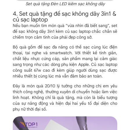
Set quà tặng Đèn LED kiêm sạc không dây
4. Set quà tặng đế sạc không dây 3in1 &
củ sạc laptop
Nếu bạn muốn tìm món quà “vừa nhìn đã biết sang”, set
đế sạc không dây 3in1 kèm củ sạc laptop chắc chắn sẽ
chiếm trọn cảm tình của phái đẹp công sở.
Bộ quà gồm đế sạc đa năng có thể sạc cùng lúc điện
thoại, tai nghe và smartwatch. Với thiết kế tinh giản,
chất liệu nhực cứng cáp, sản phẩm mang lại cảm giác
sang trọng như các dòng phụ kiện Apple. Củ sạc laptop
công suất 67w cao đi kèm giúp người dùng sạc được
nhiều thiết bị cùng lúc mà vẫn đảm bảo an toàn.
Đây là món quà 20/10 lý tưởng cho những chị em yêu
thích công nghệ, thường xuyên di chuyển hoặc làm việc
linh hoạt. Không chỉ là quà tặng, mà còn là biểu tượng
của sự năng động và hiện đại hai yếu tố đại diện cho
phụ nữ thời đại số.