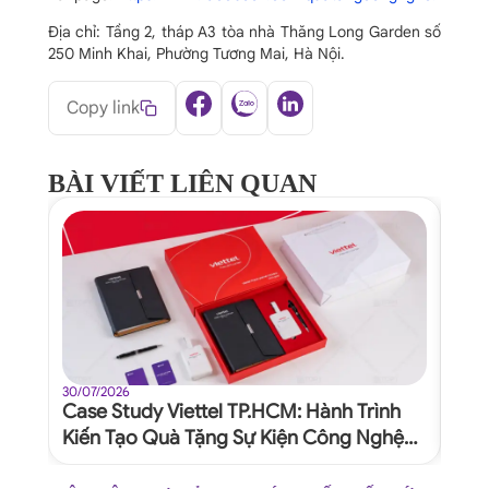
Địa chỉ: Tầng 2, tháp A3 tòa nhà Thăng Long Garden số
250 Minh Khai, Phường Tương Mai, Hà Nội.
Copy link
BÀI VIẾT LIÊN QUAN
30/07/2026
30/07
Case Study Viettel TP.HCM: Hành Trình
Quy
Kiến Tạo Quà Tặng Sự Kiện Công Nghệ
Dự 
Xứng Tầm Thương Hiệu
Ngh