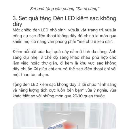
Set quà tặng văn phòng “Đa di năng”
3. Set quà tặng Đèn LED kiêm sạc không
dây
Một chiếc đèn LED nhỏ xinh, vừa là vật trang trí, vừa là
công cụ sạc điện thoại không dây đó chính là món quà
khiến mọi cô nàng văn phòng phải “mê chữ ê kéo dài”.
Điểm nổi bật của loại quà này nằm ở tính đa năng. Ánh
sáng dịu nhẹ, 3 chế độ sáng khác nhau phù hợp cho
làm việc hoặc thư giãn, đi kèm là khu vực sạc không
dây chuẩn Qi giúp chị em có thể sạc điện thoại chỉ với
một thao tác chạm.
Tặng đèn LED kiêm sạc không dây là lời chúc “ánh sáng
và năng lượng tích cực luôn bên bạn” vừa ý nghĩa, vừa
khác biệt so với những món quà 20/10 quen thuộc.