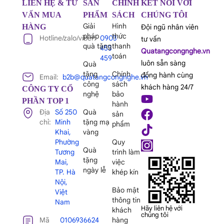
LIÊN HỆ & TƯ
SẢN
CHÍNH
KẾT NỐI VỚI
VẤN MUA
PHẨM
SÁCH
CHÚNG TÔI
Giải
Hình
HÀNG
Đội ngũ nhân viên
pháp
thức
Hotline/zalo/viber:
0903
tư vấn
quà tặng
thanh
453
Quatangcongnghe.vn
toán
459
luôn sẵn sàng
Quà
tặng
Chính
đồng hành cùng
Email:
b2b@quatangcongnghe.vn
công
sách
khách hàng 24/7
CÔNG TY CỔ
nghệ
bảo
PHẦN TOP 1
hành
Địa
Số 250
Quà
sản
chỉ:
Minh
tặng mạ
phẩm
Khai,
vàng
Phường
Quy
Quà
Tương
trình làm
tặng
Mai,
việc
ngày lễ
TP. Hà
khép kín
Nội,
Bảo mật
Việt
thông tin
Nam
Hãy liên hệ với
khách
chúng tôi
Mã
0106936624
hàng