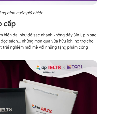
ặng bình nước giữ nhiệt
o cấp
m hiện đại như đế sạc nhanh không dây 3in1, pin sạc
n đọc sách… những món quà vừa hữu ích, hỗ trợ cho
ột trải nghiệm mới mẻ với những tặng phẩm công