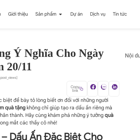
ủ
Giới thiệu
Sản phẩm
Dự án
Dịch vụ
Tin tức
ng Ý Nghĩa Cho Ngày
Nội du
m 20/11
[post_views]
Copy
link
 biệt để bày tỏ lòng biết ơn đối với những người
àm quà tặng
không chỉ giúp tạo ra dấu ấn riêng mà
m chân thành. Hãy cùng khám phá những ý tưởng
quà
rong mắt các thầy cô nhé!
– Dấu Ấn Đặc Biệt Cho