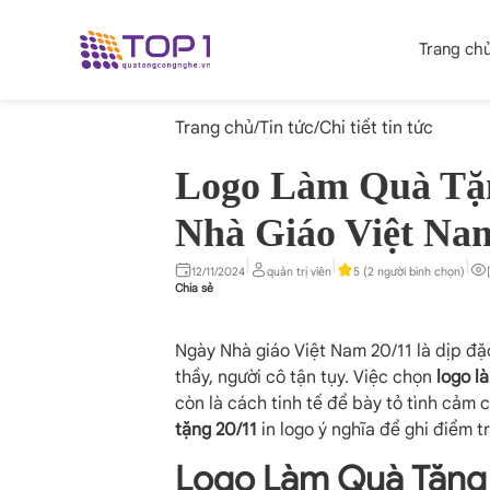
Trang ch
Trang chủ
/
Tin tức
/
Chi tiết tin tức
Logo Làm Quà Tặ
Nhà Giáo Việt Na
|
|
|
12/11/2024
quản trị viên
5 (2 người bình chọn)
Chia sẻ
Ngày Nhà giáo Việt Nam 20/11 là dịp đặc
thầy, người cô tận tụy. Việc chọn
logo l
còn là cách tinh tế để bày tỏ tình cả
tặng 20/11
in logo ý nghĩa để ghi điểm t
Logo Làm Quà Tặng 