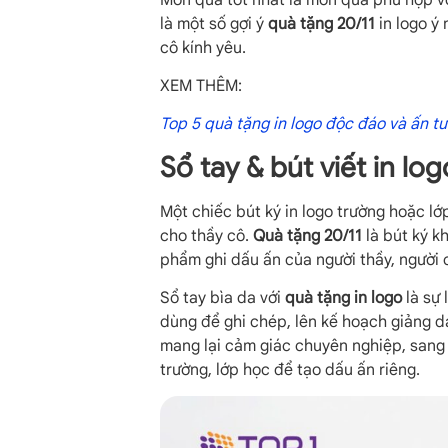
là một số gợi ý
quà tặng 20/11
in logo ý 
cô kính yêu.
XEM THÊM:
Top 5 quà tặng in logo độc đáo và ấn t
Sổ tay & bút viết in log
Một chiếc bút ký in logo trường hoặc l
cho thầy cô.
Quà tặng 20/11
là bút ký k
phẩm ghi dấu ấn của người thầy, người c
Sổ tay bìa da với
quà tặng in logo
là sự 
dùng để ghi chép, lên kế hoạch giảng dạ
mang lại cảm giác chuyên nghiệp, sang 
trường, lớp học để tạo dấu ấn riêng.