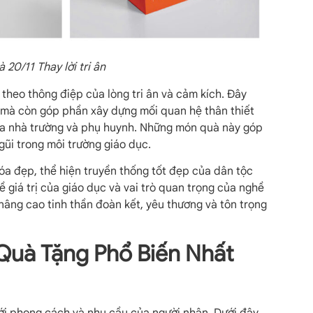
 20/11 Thay lời tri ân
theo thông điệp của lòng tri ân và cảm kích. Đây
, mà còn góp phần xây dựng mối quan hệ thân thiết
iữa nhà trường và phụ huynh. Những món quà này góp
gũi trong môi trường giáo dục.
hóa đẹp, thể hiện truyền thống tốt đẹp của dân tộc
ề giá trị của giáo dục và vai trò quan trọng của nghề
nâng cao tinh thần đoàn kết, yêu thương và tôn trọng
Quà Tặng Phổ Biến Nhất
ới phong cách và nhu cầu của người nhận. Dưới đây