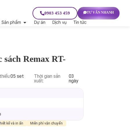
TƯ VẤN NHANH
0903 453 459
Sản phẩm
Dự án
Dịch vụ
Tin tức
c sách Remax RT-
thiểu:
05 set
Thời gian sản
03
xuất:
ngày
p
hiết kế và in ấn
Miễn phí vận chuyển