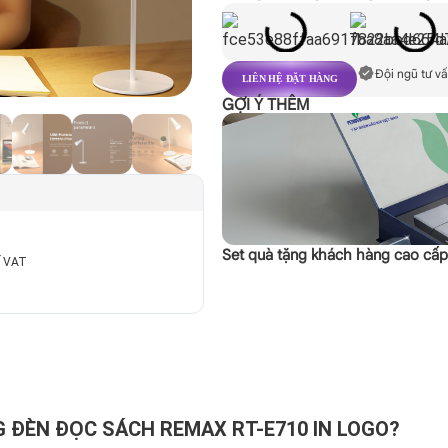
Đội ngũ tư vấ
LIÊN HỆ ĐẶT HÀNG
GỢI Ý THÊM
Set quà tặng khách hàng cao cấ
ế VAT
 ĐÈN ĐỌC SÁCH REMAX RT-E710 IN LOGO?