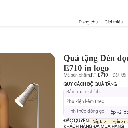
Trang chủ
Giới thiệu
Quà tặng Đèn đọ
E710 in logo
Mã sản phẩm:
RT-E710
Đặt tối 
QUY CÁCH BỘ QUÀ TẶNG
Sản phẩm chính
Phụ kiện kèm theo
Hình thức đóng gói
Hộp -2 lớ
ĐẶC QUYỀN:
Sẵn kho
Miễn phí t
KHÁCH HÀNG ĐÃ MUA HÀNG