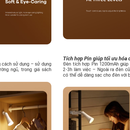
Tích hợp Pin giúp tối ưu hóa
ng cách sử dụng – sử dụng
Đèn tích hợp Pin 1200mAh giúp 
ường ngủ, trong giá sách
2-3h làm việc – Ngoài ra đèn c
có thể dễ dàng sạc cho đèn với 