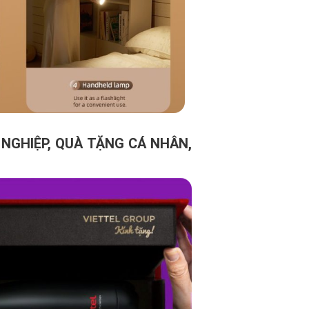
NGHIỆP, QUÀ TẶNG CÁ NHÂN,