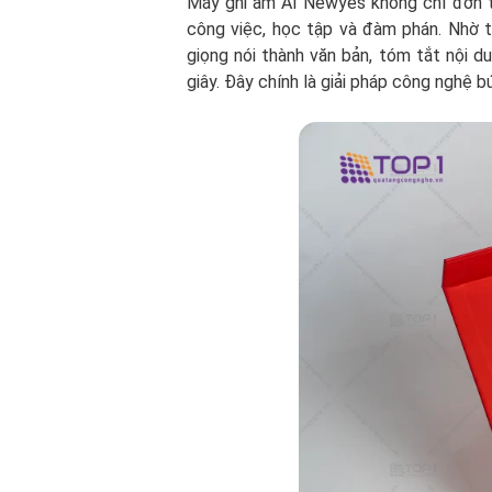
Máy ghi âm AI Newyes không chỉ đơn t
công việc, học tập và đàm phán. Nhờ t
giọng nói thành văn bản, tóm tắt nội d
giây. Đây chính là giải pháp công nghệ 