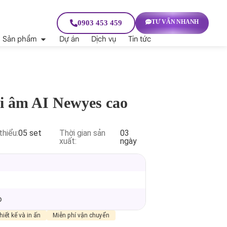
TƯ VẤN NHANH
0903 453 459
Sản phẩm
Dự án
Dịch vụ
Tin tức
i âm AI Newyes cao
thiểu:
05 set
Thời gian sản
03
xuất:
ngày
p
hiết kế và in ấn
Miễn phí vận chuyển