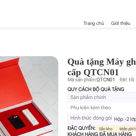
Trang chủ
Giới thiệu
Quà tặng Máy gh
cấp QTCN01
Mã sản phẩm:
QTCN01
Đặt tối 
QUY CÁCH BỘ QUÀ TẶNG
Sản phẩm chính
Phụ kiện kèm theo
Hình thức đóng gói
Hộp -2 lớ
ĐẶC QUYỀN:
Sẵn kho
Miễn phí t
KHÁCH HÀNG ĐÃ MUA HÀNG