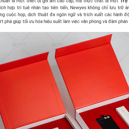
huần là một thiết bị ghi âm cao cấp, mà thực chất là một
Trợ
ích hợp trí tuệ nhân tạo tiên tiến, Newyes không chỉ lưu trữ
ung cuộc họp, dịch thuật đa ngôn ngữ và trích xuất các hành độ
bứt phá giúp tối ưu hóa hiệu suất làm việc văn phòng và đàm phán