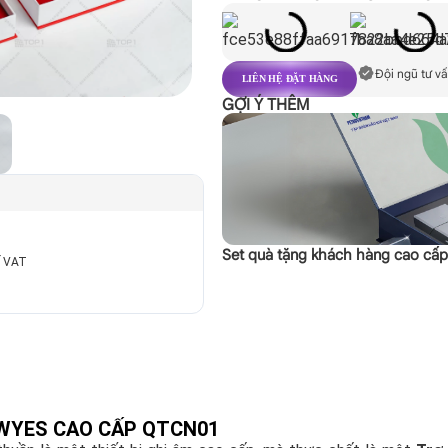
Đội ngũ tư vấ
LIÊN HỆ ĐẶT HÀNG
GỢI Ý THÊM
Set quà tặng khách hàng cao cấ
ế VAT
EWYES CAO CẤP QTCN01