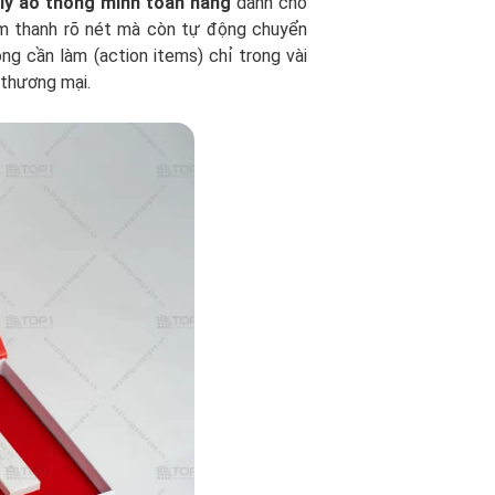
 lý ảo thông minh toàn năng
dành cho
 âm thanh rõ nét mà còn tự động chuyển
ng cần làm (action items) chỉ trong vài
 thương mại.