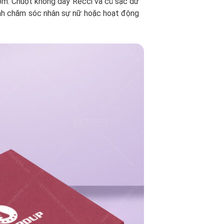
ồm: Chuột không dây Recci và củ sạc dữ
ình chăm sóc nhân sự nữ hoặc hoạt động