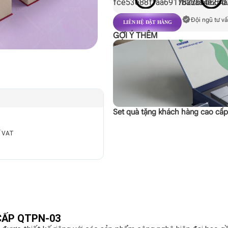
Đội ngũ tư vấ
LIÊN HỆ ĐẶT HÀNG
GỢI Ý THÊM
Set quà tặng khách hàng cao cấ
ế VAT
CẤP QTPN-03