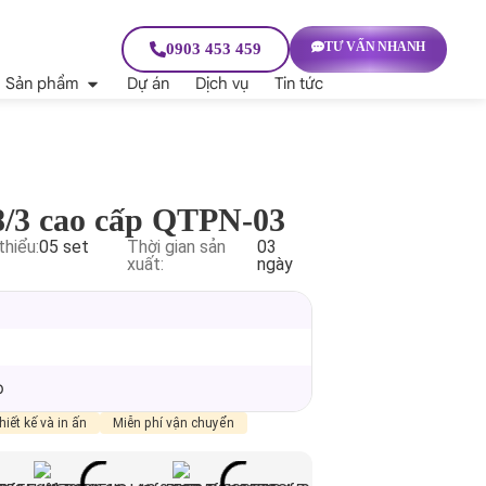
TƯ VẤN NHANH
0903 453 459
Sản phẩm
Dự án
Dịch vụ
Tin tức
 8/3 cao cấp QTPN-03
thiểu:
05 set
Thời gian sản
03
xuất:
ngày
p
hiết kế và in ấn
Miễn phí vận chuyển