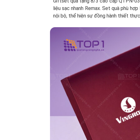
Giftset quà tặng 8/3 cao cấp QTPN-03 
liệu sạc nhanh Remax. Set quà phù hợp
nội bộ, thể hiện sự đồng hành thiết thực