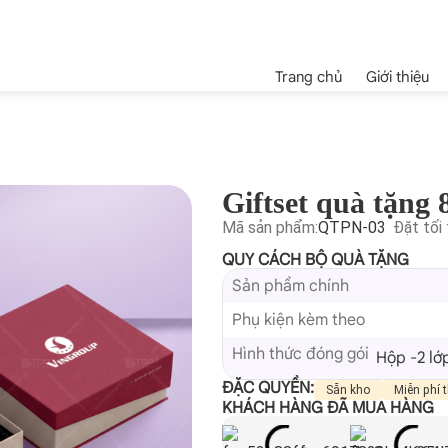
Trang chủ
Giới thiệu
Giftset quà tặng
Mã sản phẩm:
QTPN-03
Đặt tối 
QUY CÁCH BỘ QUÀ TẶNG
Sản phẩm chính
Phụ kiện kèm theo
Hình thức đóng gói
Hộp -2 lớ
ĐẶC QUYỀN:
Sẵn kho
Miễn phí t
KHÁCH HÀNG ĐÃ MUA HÀNG