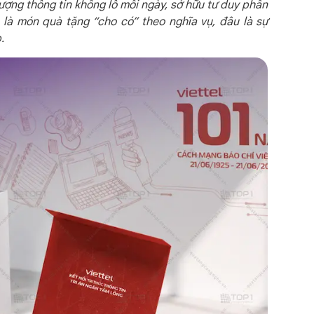
lượng thông tin khổng lồ mỗi ngày, sở hữu tư duy phân
 là món quà tặng “cho có” theo nghĩa vụ, đâu là sự
.