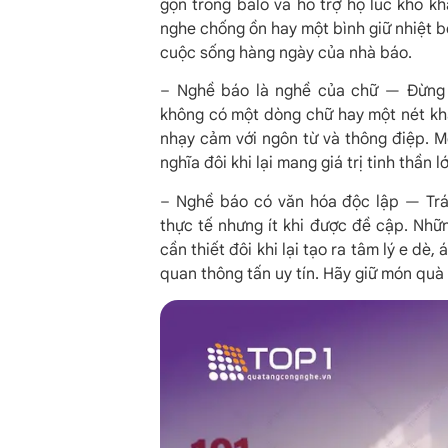
gọn trong balo và hỗ trợ họ lúc khó k
nghe chống ồn hay một bình giữ nhiệt b
cuộc sống hàng ngày của nhà báo.
– Nghề báo là nghề của chữ — Đừng 
không có một dòng chữ hay một nét khắ
nhạy cảm với ngôn từ và thông điệp. M
nghĩa đôi khi lại mang giá trị tinh thần 
– Nghề báo có văn hóa độc lập — Trán
thực tế nhưng ít khi được đề cập. Nh
cần thiết đôi khi lại tạo ra tâm lý e dè,
quan thông tấn uy tín. Hãy giữ món quà 