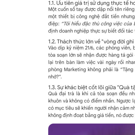
1.1. Ưu tiên giá trị sử dụng thực tế 
Một cuốn sổ tay được dập nổi tên riêng 
một thiết bị công nghệ đắt tiền nhưn
điệp:
“Tôi hiểu đặc thù công việc của 
định doanh nghiệp thực sự biết đối tác 
1.2. Thách thức lớn về "vòng đời gh
Vào dịp kỷ niệm 21/6, các phóng viên, b
tòa soạn lớn sẽ nhận được hàng tá gó
lại trên bàn làm việc vài ngày rồi nh
phòng Marketing không phải là “Tặng 
nhớ?”.
1.3. Sự khác biệt cốt lõi giữa "Quà 
Quà đại trà là khi cả tòa soạn đều n
khuôn và không có điểm nhấn. Ngược l
có mục tiêu sẽ khiến người nhận cảm nh
không định đoạt bằng giá tiền, nó được 