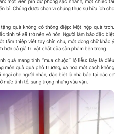
hăn: một viên pin dự phòng sạc nhanh, một chiếc tai
ền bỉ. Chúng được chọn vì chúng thực sự hữu ích cho
tặng quà không có thông điệp: Một hộp quà trơn,
c tinh tế sẽ trở nên vô hồn. Người làm báo đặc biệt
ột tấm thiệp viết tay chỉn chu, một dòng chữ khắc ý
lớn hơn cả giá trị vật chất của sản phẩm bên trong.
h quà mang tính “mua chuộc” lộ liễu: Đây là điều
ững món quà quá phô trương, xa hoa một cách không
 ái ngại cho người nhận, đặc biệt là nhà báo tại các cơ
ở mức tinh tế, sang trọng nhưng vừa vặn.