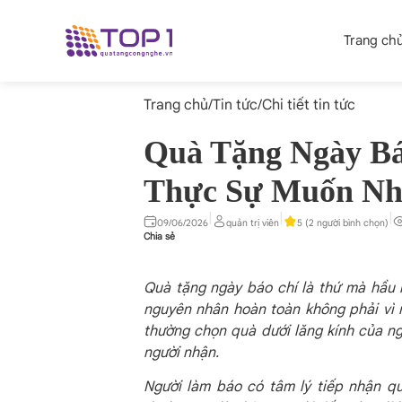
Trang ch
Trang chủ
/
Tin tức
/
Chi tiết tin tức
Quà Tặng Ngày Bá
Thực Sự Muốn Nh
|
|
|
09/06/2026
quản trị viên
5 (2 người bình chọn)
Chia sẻ
Quà tặng ngày báo chí là thứ mà hầu 
nguyên nhân hoàn toàn không phải vì 
thường chọn quà dưới lăng kính của ng
người nhận.
Người làm báo có tâm lý tiếp nhận qu