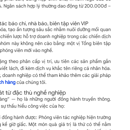
/6. Ngân sách hợp lý thường dao động từ 200.000đ –
ác báo chí, nhà báo, biên tập viên VIP
 hóa, tạo ấn tượng sâu sắc nhằm nuôi dưỡng mối quan
 chiến lược hỗ trợ doanh nghiệp trong các chiến dịch
 nhóm này không nên cào bằng: một vị Tổng biên tập
phóng viên mới vào nghề.
ặng theo phân cấp vị trí, ưu tiên các sản phẩm gắn
 viết lách, đi kèm dịch vụ khắc tên riêng cá nhân hóa.
ày, doanh nghiệp có thể tham khảo thêm các giải pháp
ch hàng
của chúng tôi.
át từ đặc thù nghề nghiệp
àng” — họ là những người đồng hành truyền thông.
sự thấu hiểu công việc của họ:
 đồng hành được: Phóng viên tác nghiệp hiện trường
g kể giờ giấc. Một món quà giá trị là thứ có thể nằm