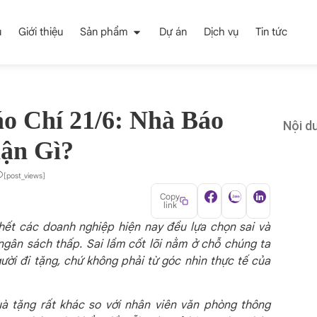
ủ
Giới thiệu
Sản phẩm
Dự án
Dịch vụ
Tin tức
o Chí 21/6: Nhà Báo
Nội du
ận Gì?
[post_views]
Copy
link
hết các doanh nghiệp hiện nay đều lựa chọn sai và
ngân sách thấp. Sai lầm cốt lõi nằm ở chỗ chúng ta
ười đi tặng, chứ không phải từ góc nhìn thực tế của
à tặng rất khác so với nhân viên văn phòng thông