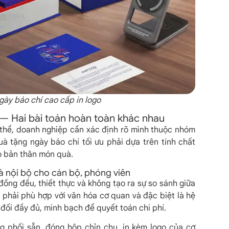
gày báo chí cao cấp in logo
 — Hai bài toán hoàn toàn khác nhau
 thể, doanh nghiệp cần xác định rõ mình thuộc nhóm
uà tặng ngày báo chí tối ưu phải dựa trên tính chất
o bản thân món quà.
uà nội bộ cho cán bộ, phóng viên
 đồng đều, thiết thực và không tạo ra sự so sánh giữa
 phải phù hợp với văn hóa cơ quan và đặc biệt là hệ
 đối đầy đủ, minh bạch để quyết toán chi phí.
g phối sẵn, đóng hộp chỉn chu, in kèm logo của cơ