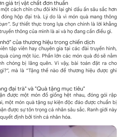
hơn giá trị vật chất đơn thuần
một cách chỉn chu đôi khi lại ghi dấu ấn sâu sắc hơn
g đóng hộp đại trà. Lý do là vì món quà mang thông
bạn”
. Sự thiết thực trong lựa chọn chính là lời khẳng
truyền thông của mình là ai và họ đang cần điều gì.
i nhớ" của thương hiệu trong chiến dịch
iên tập viên hay chuyên gia tại các đài truyền hình,
i quà cùng một lúc. Phần lớn các món quà đó sẽ nằm
anh chóng bị lãng quên. Vì vậy, bài toán đặt ra cho
gì?”, mà là “Tặng thế nào để thương hiệu được ghi
tặng đại trà" và "Quà tặng mục tiêu"
hận được một món đồ giống hệt nhau, đóng gói rập
ại, một món quà tặng sự kiện độc đáo được chuẩn bị
ận được sự tôn trọng cá nhân sâu sắc. Ranh giới này
quyết định bởi tính cá nhân hóa.