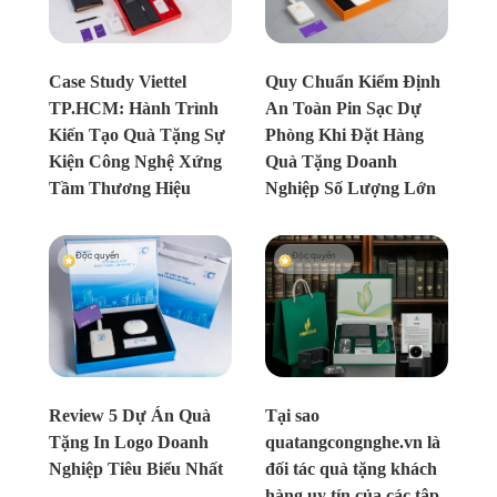
Chưa xác định
Chưa xác định
Case Study Viettel
Quy Chuẩn Kiểm Định
TP.HCM: Hành Trình
An Toàn Pin Sạc Dự
Kiến Tạo Quà Tặng Sự
Phòng Khi Đặt Hàng
Kiện Công Nghệ Xứng
Quà Tặng Doanh
Tầm Thương Hiệu
Nghiệp Số Lượng Lớn
Độc quyền
Độc quyền
Chưa xác định
Chưa xác định
Review 5 Dự Án Quà
Tại sao
Tặng In Logo Doanh
quatangcongnghe.vn là
Nghiệp Tiêu Biểu Nhất
đối tác quà tặng khách
hàng uy tín của các tập