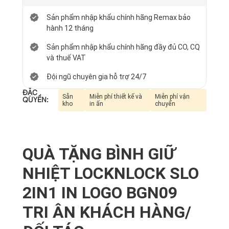
Sản phẩm nhập khẩu chính hãng Remax bảo
hành 12 tháng
Sản phẩm nhập khẩu chính hãng đầy đủ CO, CQ
và thuế VAT
Đội ngũ chuyên gia hỗ trợ 24/7
ĐẶC
Sẵn
Miễn phí thiết kế và
Miễn phí vận
QUYỀN:
kho
in ấn
chuyển
QUÀ TẶNG BÌNH GIỮ
NHIỆT LOCKNLOCK SLO
2IN1 IN LOGO BGN09
TRI ÂN KHÁCH HÀNG/