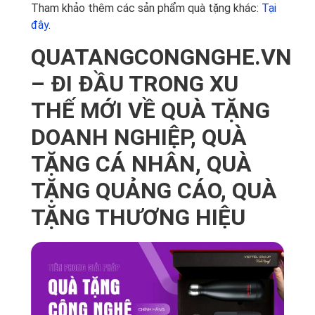
Tham khảo thêm các sản phẩm quà tặng khác:
Tại
đây
.
QUATANGCONGNGHE.VN
– ĐI ĐẦU TRONG XU
THẾ MỚI VỀ QUÀ TẶNG
DOANH NGHIỆP, QUÀ
TẶNG CÁ NHÂN, QUÀ
TẶNG QUẢNG CÁO, QUÀ
TẶNG THƯƠNG HIỆU