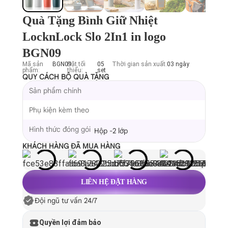
Quà Tặng Bình Giữ Nhiệt
LocknLock Slo 2In1 in logo
BGN09
Mã sản
BGN09
Đặt tối
05
Thời gian sản xuất:
03 ngày
phẩm:
thiểu:
set
QUY CÁCH BỘ QUÀ TẶNG
Sản phẩm chính
Phụ kiện kèm theo
Hình thức đóng gói
Hộp -2 lớp
KHÁCH HÀNG ĐÃ MUA HÀNG
LIÊN HỆ ĐẶT HÀNG
Đội ngũ tư vấn 24/7
Quyền lợi đảm bảo