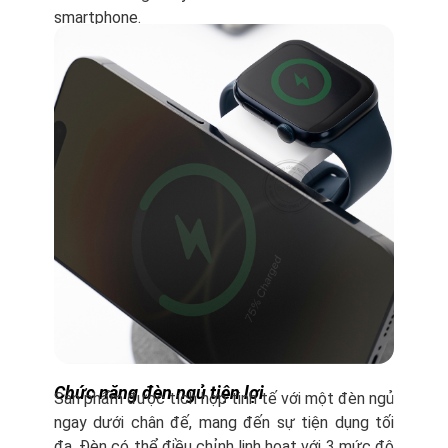
smartphone.
Chức năng đèn ngủ tiện lợi
Sản phẩm được tích hợp tinh tế với một đèn ngủ
ngay dưới chân đế, mang đến sự tiện dụng tối
đa. Đèn có thể điều chỉnh linh hoạt với 3 mức độ