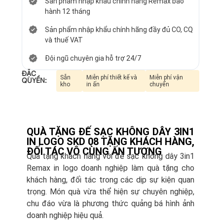
Sản phẩm nhập khẩu chính hãng Remax bảo
hành 12 tháng
Sản phẩm nhập khẩu chính hãng đầy đủ CO, CQ
và thuế VAT
Đội ngũ chuyên gia hỗ trợ 24/7
ĐẶC
Sẵn
Miễn phí thiết kế và
Miễn phí vận
QUYỀN:
kho
in ấn
chuyển
QUÀ TẶNG ĐẾ SẠC KHÔNG DÂY 3IN1
IN LOGO SKD 08 TẶNG KHÁCH HÀNG,
ĐỐI TÁC VÔ CÙNG ẤN TƯỢNG
Quà tặng khách hàng với đế sạc không dây 3in1
Remax in logo doanh nghiệp làm quà tặng cho
khách hàng, đối tác trong các dịp sự kiện quan
trọng. Món quà vừa thể hiện sự chuyên nghiệp,
chu đáo vừa là phương thức quảng bá hình ảnh
doanh nghiệp hiệu quả.