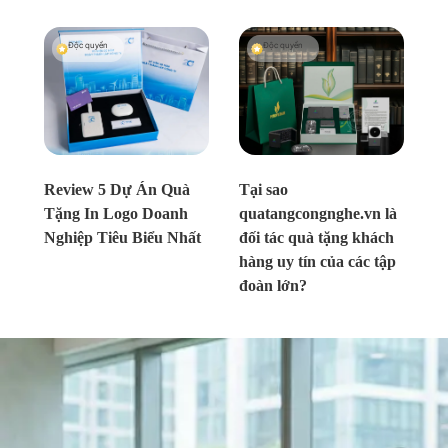
Độc quyền
Độc quyền
Chưa xác định
Chưa xác định
Review 5 Dự Án Quà
Tại sao
Tặng In Logo Doanh
quatangcongnghe.vn là
Nghiệp Tiêu Biểu Nhất
đối tác quà tặng khách
hàng uy tín của các tập
đoàn lớn?