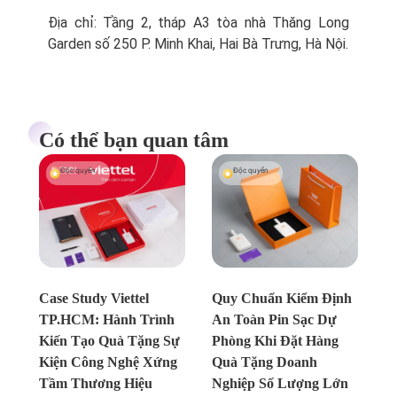
Địa chỉ: Tầng 2, tháp A3 tòa nhà Thăng Long
Garden số 250 P. Minh Khai, Hai Bà Trưng, Hà Nội.
Có thể bạn quan tâm
Độc quyền
Độc quyền
Chưa xác định
Chưa xác định
Case Study Viettel
Quy Chuẩn Kiểm Định
TP.HCM: Hành Trình
An Toàn Pin Sạc Dự
Kiến Tạo Quà Tặng Sự
Phòng Khi Đặt Hàng
Kiện Công Nghệ Xứng
Quà Tặng Doanh
Tầm Thương Hiệu
Nghiệp Số Lượng Lớn