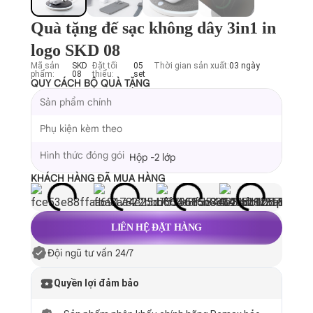
Quà tặng đế sạc không dây 3in1 in
logo SKD 08
Mã sản
SKD
Đặt tối
05
Thời gian sản xuất:
03 ngày
phẩm:
08
thiểu:
set
QUY CÁCH BỘ QUÀ TẶNG
Sản phẩm chính
Phụ kiện kèm theo
Hình thức đóng gói
Hộp -2 lớp
KHÁCH HÀNG ĐÃ MUA HÀNG
LIÊN HỆ ĐẶT HÀNG
Đội ngũ tư vấn 24/7
Quyền lợi đảm bảo