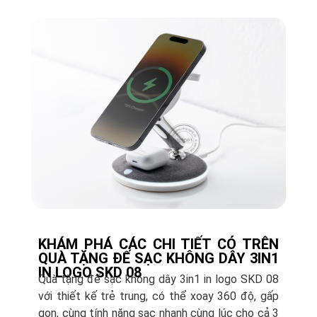
KHÁM PHÁ CÁC CHI TIẾT CÓ TRÊN
QUÀ TẶNG ĐẾ SẠC KHÔNG DÂY 3IN1
IN LOGO SKD 08
Quà tặng đế sạc không dây 3in1 in logo SKD 08
với thiết kế trẻ trung, có thể xoay 360 độ, gấp
gọn, cùng tính năng sạc nhanh cùng lúc cho cả 3