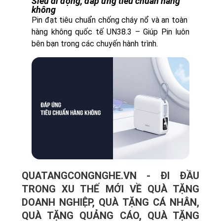
Siêu di động, đáp ứng tiêu chuẩn hàng
không
Pin đạt tiêu chuẩn chống cháy nổ và an toàn
hàng không quốc tế UN38.3 – Giúp Pin luôn
bên bạn trong các chuyến hành trình.
QUATANGCONGNGHE.VN - ĐI ĐẦU
TRONG XU THẾ MỚI VỀ QUÀ TẶNG
DOANH NGHIỆP, QUÀ TẶNG CÁ NHÂN,
QUÀ TẶNG QUẢNG CÁO, QUÀ TẶNG