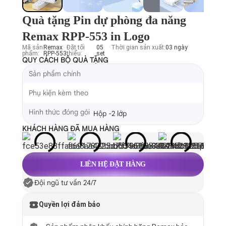
Quà tặng Pin dự phòng đa năng
Remax RPP-553 in Logo
Mã sản
Remax
Đặt tối
05
Thời gian sản xuất:
03 ngày
phẩm:
RPP-553
thiểu:
set
QUY CÁCH BỘ QUÀ TẶNG
Sản phẩm chính
Phụ kiện kèm theo
Hình thức đóng gói
Hộp -2 lớp
KHÁCH HÀNG ĐÃ MUA HÀNG
LIÊN HỆ ĐẶT HÀNG
Đội ngũ tư vấn 24/7
Quyền lợi đảm bảo