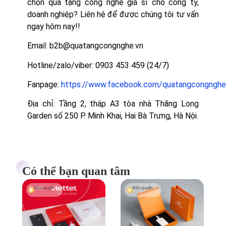
chọn quà tặng công nghệ giá sỉ cho công ty,
doanh nghiệp? Liên hệ để được chúng tôi tư vấn
ngay hôm nay!!
Email: b2b@quatangcongnghe.vn
Hotline/zalo/viber: 0903 453 459 (24/7)
Fanpage:
https://www.facebook.com/quatangcongnghe
Địa chỉ: Tầng 2, tháp A3 tòa nhà Thăng Long
Garden số 250 P. Minh Khai, Hai Bà Trưng, Hà Nội.
Có thể bạn quan tâm
Độc quyền
Độc quyền