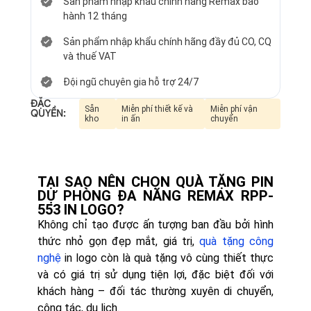
Sản phẩm nhập khẩu chính hãng Remax bảo
hành 12 tháng
Sản phẩm nhập khẩu chính hãng đầy đủ CO, CQ
và thuế VAT
Đội ngũ chuyên gia hỗ trợ 24/7
ĐẶC
Sẵn
Miễn phí thiết kế và
Miễn phí vận
QUYỀN:
kho
in ấn
chuyển
TẠI SAO NÊN CHỌN QUÀ TẶNG PIN
DỰ PHÒNG ĐA NĂNG REMAX RPP-
553 IN LOGO?
Không chỉ tạo được ấn tượng ban đầu bởi hình
thức nhỏ gọn đẹp mắt, giá trị,
quà tặng công
nghệ
in logo còn là quà tặng vô cùng thiết thực
và có giá trị sử dụng tiện lợi, đặc biệt đối với
khách hàng – đối tác thường xuyên di chuyển,
công tác, du lịch.