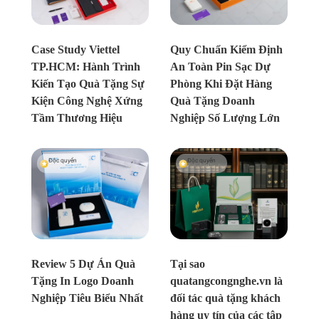
Chưa xác định
Chưa xác định
Case Study Viettel
Quy Chuẩn Kiểm Định
TP.HCM: Hành Trình
An Toàn Pin Sạc Dự
Kiến Tạo Quà Tặng Sự
Phòng Khi Đặt Hàng
Kiện Công Nghệ Xứng
Quà Tặng Doanh
Tầm Thương Hiệu
Nghiệp Số Lượng Lớn
Độc quyền
Độc quyền
Chưa xác định
Chưa xác định
Review 5 Dự Án Quà
Tại sao
Tặng In Logo Doanh
quatangcongnghe.vn là
Nghiệp Tiêu Biểu Nhất
đối tác quà tặng khách
hàng uy tín của các tập