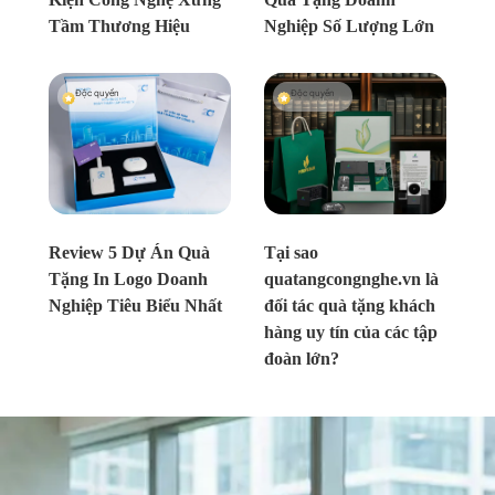
Tầm Thương Hiệu
Nghiệp Số Lượng Lớn
Độc quyền
Độc quyền
Chưa xác định
Chưa xác định
Review 5 Dự Án Quà
Tại sao
Tặng In Logo Doanh
quatangcongnghe.vn là
Nghiệp Tiêu Biểu Nhất
đối tác quà tặng khách
hàng uy tín của các tập
đoàn lớn?