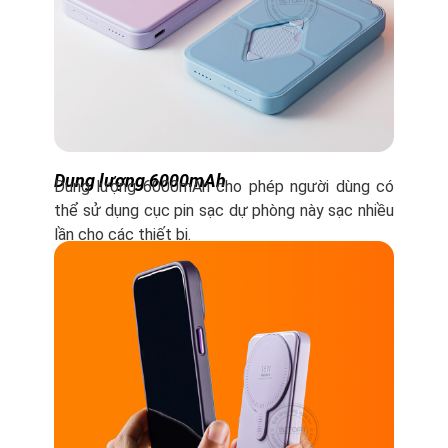
Dung lượng 6000mAh
Dung lượng 6000mAh cho phép người dùng có
thể sử dụng cục pin sạc dự phòng này sạc nhiều
lần cho các thiết bị.