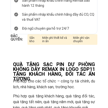
Sản phẩm nhập khẩu chính hãng Remax bảo
hành 12 tháng
Sản phẩm nhập khẩu chính hãng đầy đủ CO, CQ
và thuế VAT
Đội ngũ chuyên gia hỗ trợ 24/7
ĐẶC
Sẵn
Miễn phí thiết kế và
Miễn phí vận
QUYỀN:
kho
in ấn
chuyển
QUÀ TẶNG SẠC PIN DỰ PHÒNG
KHÔNG DÂY REMAX IN LOGO SDP11
TẶNG KHÁCH HÀNG, ĐỐI TÁC ẤN
TƯỢNG
Phù hợp cho các tổ chức – công ty tài chính, du
lịch, nhà hàng, khách sạn, trường học.
Phù hợp quà tặng khách hàng, quà tặng đối tác,
quà tặng tất niên, quà tặng năm mới, quà tặng sự
kiện, quà tặng sinh nhật, quà tặng khuyến mãi.