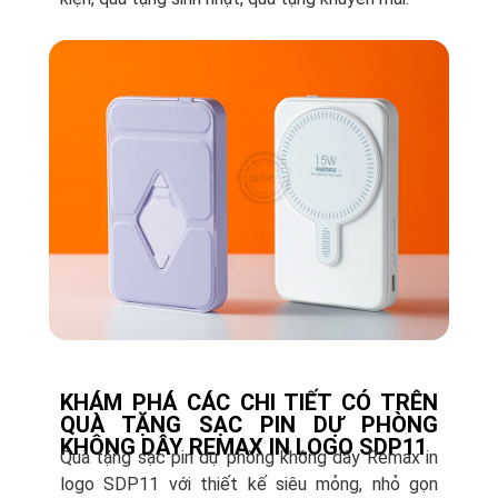
KHÁM PHÁ CÁC CHI TIẾT CÓ TRÊN
QUÀ TẶNG SẠC PIN DỰ PHÒNG
KHÔNG DÂY REMAX IN LOGO SDP11
Quà tặng sạc pin dự phòng không dây Remax in
logo SDP11 với thiết kế siêu mỏng, nhỏ gọn