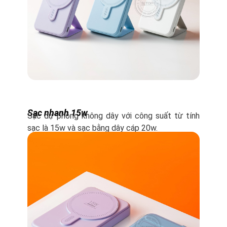
Sạc nhanh 15w
Sạc dự phòng không dây với công suất từ tính
sạc là 15w và sạc bằng dây cáp 20w.