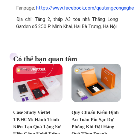
Fanpage:
https://www.facebook.com/quatangcongnghe
Địa chỉ: Tầng 2, tháp A3 tòa nhà Thăng Long
Garden số 250 P. Minh Khai, Hai Bà Trưng, Hà Nội.
Có thể bạn quan tâm
Độc quyền
Độc quyền
Chưa xác định
Chưa xác định
Case Study Viettel
Quy Chuẩn Kiểm Định
TP.HCM: Hành Trình
An Toàn Pin Sạc Dự
Kiến Tạo Quà Tặng Sự
Phòng Khi Đặt Hàng
Kiện Công Nghệ Xứng
Quà Tặng Doanh