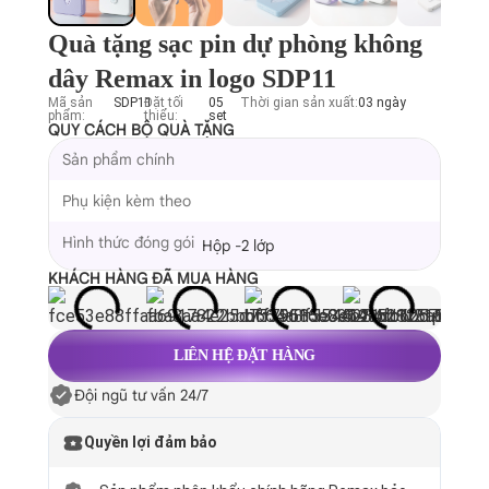
Quà tặng sạc pin dự phòng không
dây Remax in logo SDP11
Mã sản
SDP11
Đặt tối
05
Thời gian sản xuất:
03 ngày
phẩm:
thiểu:
set
QUY CÁCH BỘ QUÀ TẶNG
Sản phẩm chính
Phụ kiện kèm theo
Hình thức đóng gói
Hộp -2 lớp
KHÁCH HÀNG ĐÃ MUA HÀNG
LIÊN HỆ ĐẶT HÀNG
Đội ngũ tư vấn 24/7
Quyền lợi đảm bảo