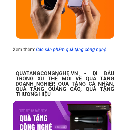
Xem thêm:
Các sản phẩm quà tặng công nghệ
QUATANGCONGNGHE.VN - ĐI ĐẦU
TRONG XU THẾ MỚI VỀ QUÀ TẶNG
DOANH NGHIỆP, QUÀ TẶNG CÁ NHÂN,
QUÀ TẶNG QUẢNG CÁO, QUÀ TẶNG
THƯƠNG HIỆU