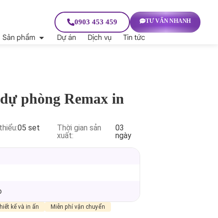
TƯ VẤN NHANH
0903 453 459
Sản phẩm
Dự án
Dịch vụ
Tin tức
n dự phòng Remax in
thiểu:
05 set
Thời gian sản
03
xuất:
ngày
p
hiết kế và in ấn
Miễn phí vận chuyển