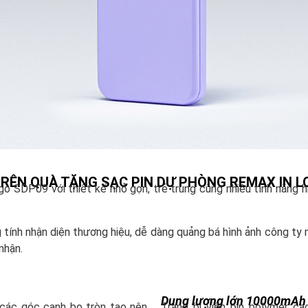
TRÊN QUÀ TẶNG SẠC PIN DỰ PHÒNG REMAX IN 
o SDP09 với thiết kế nhỏ gọn, trẻ trung cùng nhiều tính năng 
 tính nhận diện thương hiệu, dễ dàng quảng bá hình ảnh công ty
nhận.
Dung lượng lớn 10000mAh
 các góc cạnh bo tròn tạo nên
Trang bị viên pin polymer ca