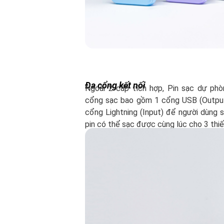
Đa cổng kết nối
Ngoài 2 cáp tích hợp, Pin sạc dự p
cổng sạc bao gồm 1 cổng USB (Output)
cổng Lightning (Input) để người dùng sạc
pin có thể sạc được cùng lúc cho 3 thiết 