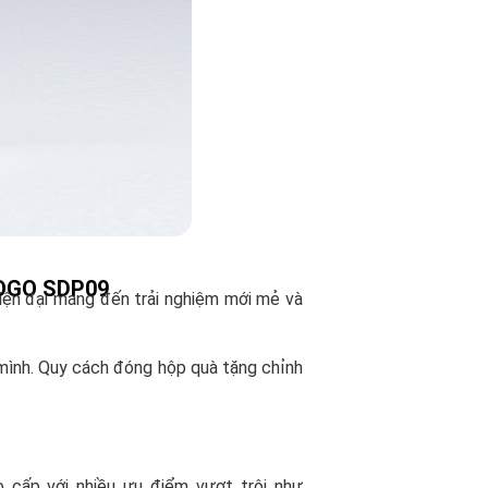
LOGO SDP09
hiện đại mang đến trải nghiệm mới mẻ và
 mình. Quy cách đóng hộp quà tặng chỉnh
o cấp với nhiều ưu điểm vượt trội như