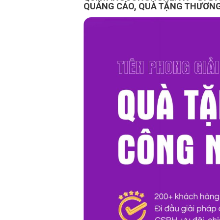
QUẢNG CÁO, QUÀ TẶNG THƯƠNG