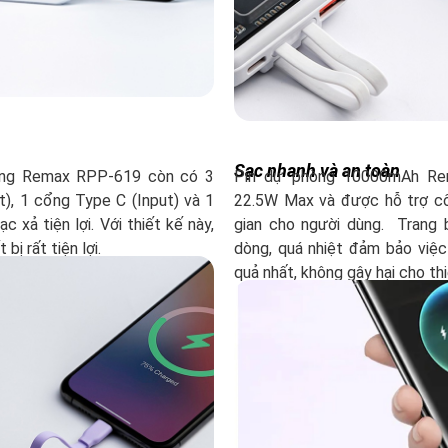
Sạc nhanh và an toàn
hòng Remax RPP-619 còn có 3
Pin dự phòng 10000mAh Rem
, 1 cổng Type C (Input) và 1
22.5W Max và được hỗ trợ côn
 xả tiện lợi. Với thiết kế này,
gian cho người dùng. Trang 
bị rất tiện lợi.
dòng, quá nhiệt đảm bảo việc
quả nhất, không gây hại cho thi