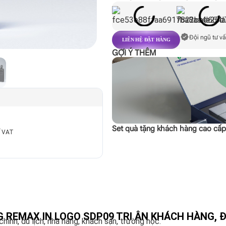
Đội ngũ tư vấ
LIÊN HỆ ĐẶT HÀNG
GỢI Ý THÊM
Set quà tặng khách hàng cao cấ
ế VAT
 REMAX IN LOGO SDP09 TRI ÂN KHÁCH HÀNG, 
ính, du lịch, nhà hàng, khách sạn, trường học.