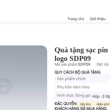
Trang chủ
Giới thiệu
Quà tặng sạc pi
logo SDP09
Mã sản phẩm:
SDP09
Đặt tối 
QUY CÁCH BỘ QUÀ TẶNG
Sản phẩm chính
Phụ kiện kèm theo
Hình thức đóng gói
Hộp -2 lớ
ĐẶC QUYỀN:
Sẵn kho
Miễn phí t
KHÁCH HÀNG ĐÃ MUA HÀNG