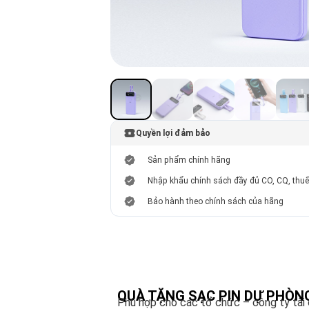
Quyền lợi đảm bảo
Sản phẩm chính hãng
Nhập khẩu chính sách đầy đủ CO, CQ, thu
Bảo hành theo chính sách của hãng
QUÀ TẶNG SẠC PIN DỰ PHÒNG
Phù hợp cho các tổ chức – công ty tài ch