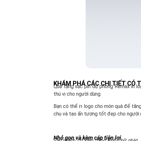
KHÁM PHÁ CÁC CHI TIẾT CÓ 
Quà tặng sạc pin dự phòng Remax in log
thú vị cho người dùng.
Bạn có thể in logo cho món quà để tăng
chu và tạo ấn tượng tốt đẹp cho người 
Nhỏ gọn và kèm cáp tiện lợi
Sản phẩm có kiểu dáng hình chữ nhật,