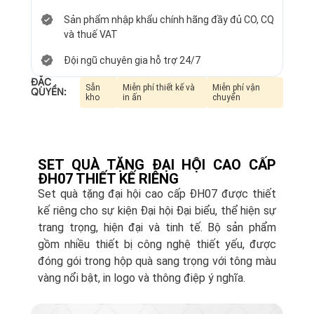
Sản phẩm nhập khẩu chính hãng đầy đủ CO, CQ
và thuế VAT
Đội ngũ chuyên gia hỗ trợ 24/7
ĐẶC
Sẵn
Miễn phí thiết kế và
Miễn phí vận
QUYỀN:
kho
in ấn
chuyển
SET QUÀ TẶNG ĐẠI HỘI CAO CẤP
ĐH07 THIẾT KẾ RIÊNG
Set quà tặng đại hội cao cấp ĐH07 được thiết
kế riêng cho sự kiện Đại hội Đại biểu, thể hiện sự
trang trọng, hiện đại và tinh tế. Bộ sản phẩm
gồm nhiều thiết bị công nghệ thiết yếu, được
đóng gói trong hộp quà sang trọng với tông màu
vàng nổi bật, in logo và thông điệp ý nghĩa.