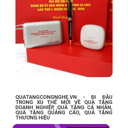
QUATANGCONGNGHE.VN - ĐI ĐẦU
TRONG XU THẾ MỚI VỀ QUÀ TẶNG
DOANH NGHIỆP, QUÀ TẶNG CÁ NHÂN,
QUÀ TẶNG QUẢNG CÁO, QUÀ TẶNG
THƯƠNG HIỆU