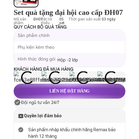
Set quà tặng đại hội cao cấp ĐH07
Mã sản
ĐH07
Đặt tối
05
Thời gian sản xuất:
03 ngày
phẩm:
thiểu:
set
QUY CÁCH BỘ QUÀ TẶNG
Sản phẩm chính
Phụ kiện kèm theo
Hình thức đóng gói
Hộp -2 lớp
KHÁCH HÀNG ĐÃ MUA HÀNG
LIÊN HỆ ĐẶT HÀNG
Đội ngũ tư vấn 24/7
Quyền lợi đảm bảo
Sản phẩm nhập khẩu chính hãng Remax bảo
hành 12 tháng