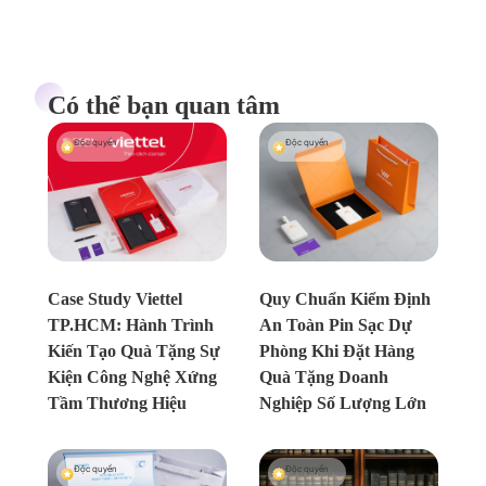
Có thể bạn quan tâm
Độc quyền
Độc quyền
Chưa xác định
Chưa xác định
Case Study Viettel
Quy Chuẩn Kiểm Định
TP.HCM: Hành Trình
An Toàn Pin Sạc Dự
Kiến Tạo Quà Tặng Sự
Phòng Khi Đặt Hàng
Kiện Công Nghệ Xứng
Quà Tặng Doanh
Tầm Thương Hiệu
Nghiệp Số Lượng Lớn
Độc quyền
Độc quyền