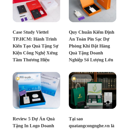
Chưa xác định
Chưa xác định
Case Study Viettel
Quy Chuẩn Kiểm Định
TP.HCM: Hành Trình
An Toàn Pin Sạc Dự
Kiến Tạo Quà Tặng Sự
Phòng Khi Đặt Hàng
Kiện Công Nghệ Xứng
Quà Tặng Doanh
Tầm Thương Hiệu
Nghiệp Số Lượng Lớn
Độc quyền
Độc quyền
Chưa xác định
Chưa xác định
Review 5 Dự Án Quà
Tại sao
Tặng In Logo Doanh
quatangcongnghe.vn là