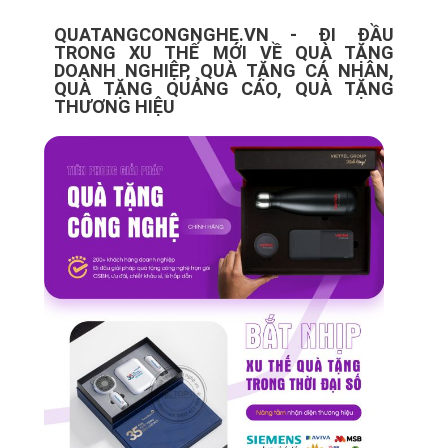
QUATANGCONGNGHE.VN - ĐI ĐẦU
TRONG XU THẾ MỚI VỀ QUÀ TẶNG
DOANH NGHIỆP, QUÀ TẶNG CÁ NHÂN,
QUÀ TẶNG QUẢNG CÁO, QUÀ TẶNG
THƯƠNG HIỆU