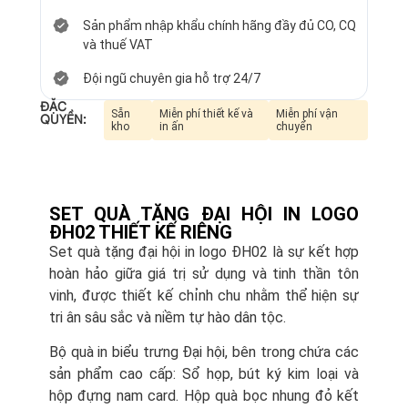
Sản phẩm nhập khẩu chính hãng đầy đủ CO, CQ
và thuế VAT
Đội ngũ chuyên gia hỗ trợ 24/7
ĐẶC
Sẵn
Miễn phí thiết kế và
Miễn phí vận
QUYỀN:
kho
in ấn
chuyển
SET QUÀ TẶNG ĐẠI HỘI IN LOGO
ĐH02 THIẾT KẾ RIÊNG
Set quà tặng đại hội in logo ĐH02 là sự kết hợp
hoàn hảo giữa giá trị sử dụng và tinh thần tôn
vinh, được thiết kế chỉnh chu nhằm thể hiện sự
tri ân sâu sắc và niềm tự hào dân tộc.
Bộ quà in biểu trưng Đại hội, bên trong chứa các
sản phẩm cao cấp: Sổ họp, bút ký kim loại và
hộp đựng nam card. Hộp quà bọc nhung đỏ kết