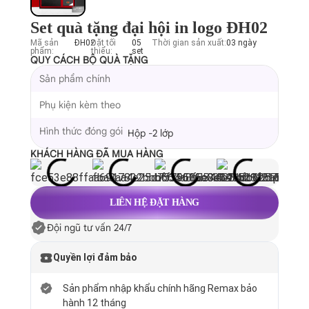
Set quà tặng đại hội in logo ĐH02
Mã sản
ĐH02
Đặt tối
05
Thời gian sản xuất:
03 ngày
phẩm:
thiểu:
set
QUY CÁCH BỘ QUÀ TẶNG
Sản phẩm chính
Phụ kiện kèm theo
Hình thức đóng gói
Hộp -2 lớp
KHÁCH HÀNG ĐÃ MUA HÀNG
LIÊN HỆ ĐẶT HÀNG
Đội ngũ tư vấn 24/7
Quyền lợi đảm bảo
Sản phẩm nhập khẩu chính hãng Remax bảo
hành 12 tháng