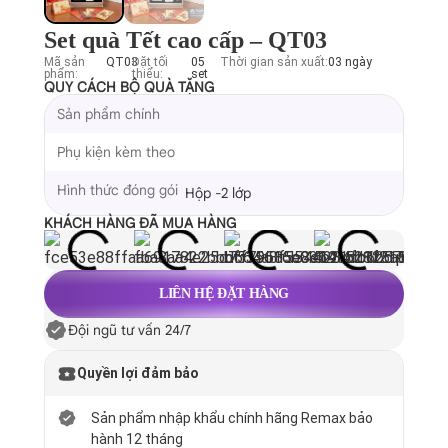
Set quà Tết cao cấp – QT03
Mã sản
QT03
Đặt tối
05
Thời gian sản xuất:
03 ngày
phẩm:
thiểu:
set
QUY CÁCH BỘ QUÀ TẶNG
Sản phẩm chính
Phụ kiện kèm theo
Hình thức đóng gói
Hộp -2 lớp
KHÁCH HÀNG ĐÃ MUA HÀNG
LIÊN HỆ ĐẶT HÀNG
Đội ngũ tư vấn 24/7
Quyền lợi đảm bảo
Sản phẩm nhập khẩu chính hãng Remax bảo
hành 12 tháng