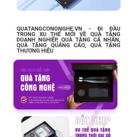
QUATANGCONGNGHE.VN - ĐI ĐẦU
TRONG XU THẾ MỚI VỀ QUÀ TẶNG
DOANH NGHIỆP, QUÀ TẶNG CÁ NHÂN,
QUÀ TẶNG QUẢNG CÁO, QUÀ TẶNG
THƯƠNG HIỆU