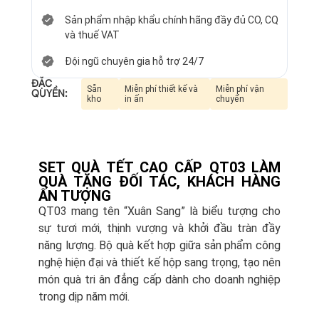
Sản phẩm nhập khẩu chính hãng đầy đủ CO, CQ
và thuế VAT
Đội ngũ chuyên gia hỗ trợ 24/7
ĐẶC
Sẵn
Miễn phí thiết kế và
Miễn phí vận
QUYỀN:
kho
in ấn
chuyển
SET QUÀ TẾT CAO CẤP QT03 LÀM
QUÀ TẶNG ĐỐI TÁC, KHÁCH HÀNG
ẤN TƯỢNG
QT03 mang tên “Xuân Sang” là biểu tượng cho
sự tươi mới, thịnh vượng và khởi đầu tràn đầy
năng lượng. Bộ quà kết hợp giữa sản phẩm công
nghệ hiện đại và thiết kế hộp sang trọng, tạo nên
món quà tri ân đẳng cấp dành cho doanh nghiệp
trong dịp năm mới.