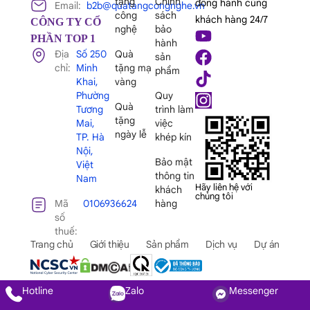
tặng
Chính
đồng hành cùng
Email:
b2b@quatangcongnghe.vn
công
sách
khách hàng 24/7
CÔNG TY CỔ
nghệ
bảo
PHẦN TOP 1
hành
Địa
Số 250
Quà
sản
chỉ:
Minh
tặng mạ
phẩm
Khai,
vàng
Phường
Quy
Quà
Tương
trình làm
tặng
Mai,
việc
ngày lễ
TP. Hà
khép kín
Nội,
Bảo mật
Việt
thông tin
Nam
Hãy liên hệ với
khách
chúng tôi
Mã
0106936624
hàng
số
thuế:
Trang chủ
Giới thiệu
Sản phẩm
Dịch vụ
Dự án
Hotline
Zalo
Messenger