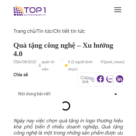
Trang chủ
/
Tin tức
/
Chi tiết tin tức
Quà tặng công nghệ – Xu hướng
4.0
|
|
26/08/2022
quản trị
5 (2 người bình
[post_views]
viên
chọn)
Chia sẻ
Copy
link
Nội dung bài viết
Ngày nay việc chọn quà tặng in logo thương hiệu
khá phổ biến ở nhiều doanh nghiệp, Quà tặng
công nghệ là một trong những sản phẩm được ưu