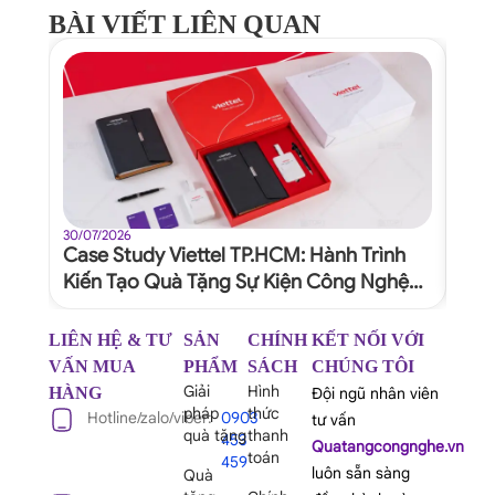
BÀI VIẾT LIÊN QUAN
30/07/2026
30/07
Case Study Viettel TP.HCM: Hành Trình
Quy
Kiến Tạo Quà Tặng Sự Kiện Công Nghệ
Dự 
Xứng Tầm Thương Hiệu
Ngh
LIÊN HỆ & TƯ
SẢN
CHÍNH
KẾT NỐI VỚI
VẤN MUA
PHẨM
SÁCH
CHÚNG TÔI
Giải
Hình
HÀNG
Đội ngũ nhân viên
pháp
thức
Hotline/zalo/viber:
0903
tư vấn
quà tặng
thanh
453
Quatangcongnghe.vn
toán
459
luôn sẵn sàng
Quà