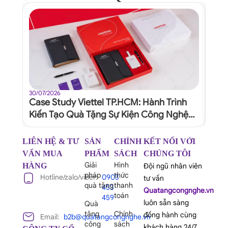
30/07/2026
30/07
Case Study Viettel TP.HCM: Hành Trình
Quy
Kiến Tạo Quà Tặng Sự Kiện Công Nghệ
Dự 
Xứng Tầm Thương Hiệu
Ngh
LIÊN HỆ & TƯ
SẢN
CHÍNH
KẾT NỐI VỚI
VẤN MUA
PHẨM
SÁCH
CHÚNG TÔI
Giải
Hình
HÀNG
Đội ngũ nhân viên
pháp
thức
Hotline/zalo/viber:
0903
tư vấn
quà tặng
thanh
453
Quatangcongnghe.vn
toán
459
luôn sẵn sàng
Quà
tặng
Chính
đồng hành cùng
Email:
b2b@quatangcongnghe.vn
công
sách
khách hàng 24/7