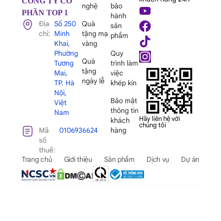
CÔNG TY CỔ
nghệ
bảo
PHẦN TOP 1
hành
Địa
Số 250
Quà
sản
chỉ:
Minh
tặng mạ
phẩm
Khai,
vàng
Phường
Quy
Quà
Tương
trình làm
tặng
Mai,
việc
ngày lễ
TP. Hà
khép kín
Nội,
Bảo mật
Việt
thông tin
Nam
Hãy liên hệ với
khách
chúng tôi
Mã
0106936624
hàng
số
thuế:
Trang chủ
Giới thiệu
Sản phẩm
Dịch vụ
Dự án