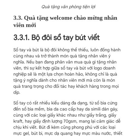
Quà tặng văn phòng tiện lợi
3.3. Quà tặng welcome chào mừng nhân
viên mới
3.3.1. Bộ đôi sổ tay bút viết
Sổ tay và bút là bộ đôi không thể thiếu, luôn đồng hành
cùng nhau và trở thành món quà tặng nhân viên ý
nghĩa. Nếu bạn đang phân vân mua quà gì tặng nhân
viên, thì sự kết hợp giữa sổ tay và bút với logo doanh
nghiệp sẽ là một lựa chọn hoàn hảo, không chỉ là quà
tặng ý nghĩa dành cho nhân viên mới mà còn là món
quà trang trọng cho đối tác hay khách hàng trong mọi
dịp.
Sổ tay có rất nhiều kiểu dáng đa dạng, từ sổ bìa cứng
đến sổ bìa mềm, bìa da cao cấp hay da simili dán gáy,
cùng với các loại giấy khác nhau như giấy trắng, giấy
kraft, hay giấy định lượng 70gsm, mang lại cảm giác dễ
chịu khi viết. Bút đi kèm cũng phong phú với các loại
mực gel, bút bi, mực dạ quang hay mực màu nước, thiết