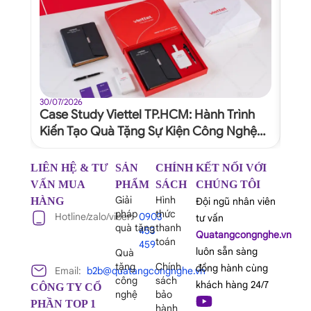
30/07/2026
30/07
Case Study Viettel TP.HCM: Hành Trình
Quy
Kiến Tạo Quà Tặng Sự Kiện Công Nghệ
Dự 
Xứng Tầm Thương Hiệu
Ngh
LIÊN HỆ & TƯ
SẢN
CHÍNH
KẾT NỐI VỚI
VẤN MUA
PHẨM
SÁCH
CHÚNG TÔI
Giải
Hình
HÀNG
Đội ngũ nhân viên
pháp
thức
Hotline/zalo/viber:
0903
tư vấn
quà tặng
thanh
453
Quatangcongnghe.vn
toán
459
luôn sẵn sàng
Quà
tặng
Chính
đồng hành cùng
Email:
b2b@quatangcongnghe.vn
công
sách
khách hàng 24/7
CÔNG TY CỔ
nghệ
bảo
PHẦN TOP 1
hành