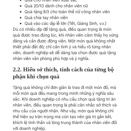
Quà cho nhân viên xuất sắc
Quà 20/10 dành cho nhân viên nữ
Quà tặng 8/3 cho toàn thể nữ công nhân viên
Quà chia tay nhân viên
Quà vào các dịp lễ lớn (Tết, Giáng Sinh, v.v.)
Dù có nhiều dịp để tặng quà, điều quan trọng là món
quà được trao đúng lúc, khi nhân viên cảm thấy họ xứng
đáng và cần được động viên. Một món quà không nhất
thiết phải đắt đỏ; chỉ cần tinh ý và hiểu rõ từng nhân
viên, doanh nghiệp sẽ dễ dàng lựa chọn được quà tặng
nhân viên văn phòng phù hợp và ý nghĩa.
2.2. Hiểu sở thích, tính cách của từng bộ
phận khi chọn quà
Tặng quà không chỉ đơn giản là trao đi một món đồ, mà
mỗi món quà đều mang trong mình những ý nghĩa sâu
sắc. Khi doanh nghiệp có nhu cầu chọn quà tặng tri ân
nhân viên, điều quan trọng là phải cân nhắc sở thích và
nhu cầu của người nhận. Như vậy, món quà không chỉ
thể hiện sự trân trọng mà còn tạo nên giá trị gắn kết,
khích lệ tinh thần và lòng trung thành của nhân viên đối
với doanh nghiệp.