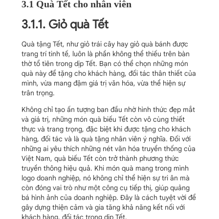
3.1 Quà Tết cho nhân viên
3.1.1. Giỏ quà Tết
Quà tặng Tết, như giỏ trái cây hay giỏ quà bánh được
trang trí tinh tế, luôn là phần không thể thiếu trên bàn
thờ tổ tiên trong dịp Tết. Bạn có thể chọn những món
quà này để tặng cho khách hàng, đối tác thân thiết của
mình, vừa mang đậm giá trị văn hóa, vừa thể hiện sự
trân trọng.
Không chỉ tạo ấn tượng ban đầu nhờ hình thức đẹp mắt
và giá trị, những món quà biếu Tết còn vô cùng thiết
thực và trang trọng, đặc biệt khi được tặng cho khách
hàng, đối tác và là quà tặng nhân viên ý nghĩa. Đối với
những ai yêu thích những nét văn hóa truyền thống của
Việt Nam, quà biếu Tết còn trở thành phương thức
truyền thông hiệu quả. Khi món quà mang trong mình
logo doanh nghiệp, nó không chỉ thể hiện sự tri ân mà
còn đóng vai trò như một công cụ tiếp thị, giúp quảng
bá hình ảnh của doanh nghiệp. Đây là cách tuyệt vời để
gây dựng thiện cảm và gia tăng khả năng kết nối với
khách hàng, đối tác trong dịp Tết.