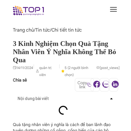
Trang chủ
/
Tin tức
/
Chi tiết tin tức
3 Kinh Nghiệm Chọn Quà Tặng
Nhân Viên Ý Nghĩa Không Thể Bỏ
Qua
|
|
14/11/2024
quản trị
5 (2 người bình
[post_views]
viên
chọn)
Chia sẻ
Copy
link
Nội dung bài viết
Quà tặng nhân viên ý nghĩa là cách để ban lãnh đạo
tuyên dương những cố gắng, cống hiến của cán bộ