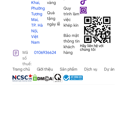
Khai,
vàng
Phường
Quy
Quà
Tương
trình làm
tặng
Mai,
việc
ngày lễ
TP. Hà
khép kín
Nội,
Bảo mật
Việt
thông tin
Nam
Hãy liên hệ với
khách
chúng tôi
Mã
0106936624
hàng
số
thuế:
Trang chủ
Giới thiệu
Sản phẩm
Dịch vụ
Dự án