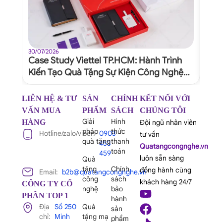
30/07/2026
30/07
Case Study Viettel TP.HCM: Hành Trình
Quy
Kiến Tạo Quà Tặng Sự Kiện Công Nghệ
Dự 
Xứng Tầm Thương Hiệu
Ngh
LIÊN HỆ & TƯ
SẢN
CHÍNH
KẾT NỐI VỚI
VẤN MUA
PHẨM
SÁCH
CHÚNG TÔI
Giải
Hình
HÀNG
Đội ngũ nhân viên
pháp
thức
Hotline/zalo/viber:
0903
tư vấn
quà tặng
thanh
453
Quatangcongnghe.vn
toán
459
luôn sẵn sàng
Quà
tặng
Chính
đồng hành cùng
Email:
b2b@quatangcongnghe.vn
công
sách
khách hàng 24/7
CÔNG TY CỔ
nghệ
bảo
PHẦN TOP 1
hành
Địa
Số 250
Quà
sản
chỉ:
Minh
tặng mạ
phẩm