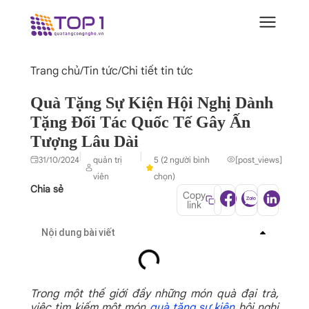
Trang chủ
/
Tin tức
/
Chi tiết tin tức
Quà Tặng Sự Kiện Hội Nghị Dành
Tặng Đối Tác Quốc Tế Gây Ấn
Tượng Lâu Dài
|
|
31/10/2024
quản trị
5 (2 người bình
[post_views]
viên
chọn)
Chia sẻ
Copy
link
Nội dung bài viết
Trong một thế giới đầy những món quà đại trà,
việc tìm kiếm một món
quà tặng sự kiện
hội nghị