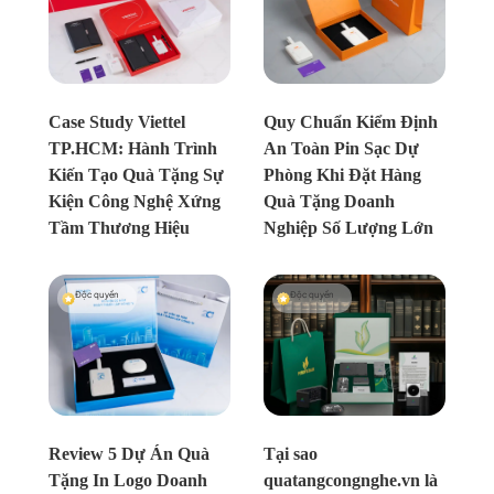
Chưa xác định
Chưa xác định
Case Study Viettel
Quy Chuẩn Kiểm Định
TP.HCM: Hành Trình
An Toàn Pin Sạc Dự
Kiến Tạo Quà Tặng Sự
Phòng Khi Đặt Hàng
Kiện Công Nghệ Xứng
Quà Tặng Doanh
Tầm Thương Hiệu
Nghiệp Số Lượng Lớn
Độc quyền
Độc quyền
Chưa xác định
Chưa xác định
Review 5 Dự Án Quà
Tại sao
Tặng In Logo Doanh
quatangcongnghe.vn là