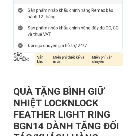
Sản phẩm nhập khẩu chính hãng Remax bảo
hành 12 tháng
Sản phẩm nhập khẩu chính hãng đầy đủ CO, CQ
và thuế VAT
Đội ngũ chuyên gia hỗ trợ 24/7
ĐẶC
Sẵn
Miễn phí thiết kế và
Miễn phí vận
QUYỀN:
kho
in ấn
chuyển
QUÀ TẶNG BÌNH GIỮ
NHIỆT LOCKNLOCK
FEATHER LIGHT RING
BGN14 DÀNH TẶNG ĐỐI