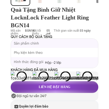
Quà Tặng Bình Giữ Nhiệt
LocknLock Feather Light Ring
BGN14
Mã sản
BGN14
Đặt tối
05
Thời gian sản xuất:
03 ngày
phẩm:
thiểu:
set
QUY CÁCH BỘ QUÀ TẶNG
Sản phẩm chính
Phụ kiện kèm theo
Hình thức đóng gói
Hộp -2 lớp
KHÁCH HÀNG ĐÃ MUA HÀNG
LIÊN HỆ ĐẶT HÀNG
Đội ngũ tư vấn 24/7
Quyền lợi đảm bảo