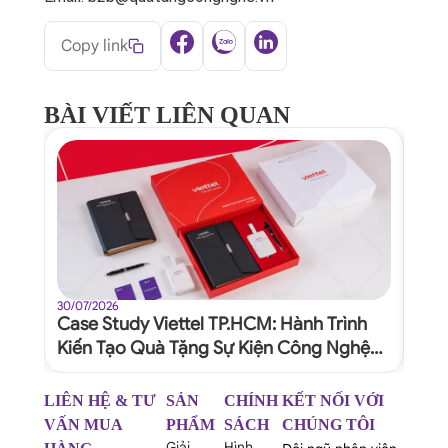
Copy link
BÀI VIẾT LIÊN QUAN
30/07/2026
30/07
Case Study Viettel TP.HCM: Hành Trình
Quy
Kiến Tạo Quà Tặng Sự Kiện Công Nghệ
Dự 
Xứng Tầm Thương Hiệu
Ngh
LIÊN HỆ & TƯ
SẢN
CHÍNH
KẾT NỐI VỚI
VẤN MUA
PHẨM
SÁCH
CHÚNG TÔI
Giải
Hình