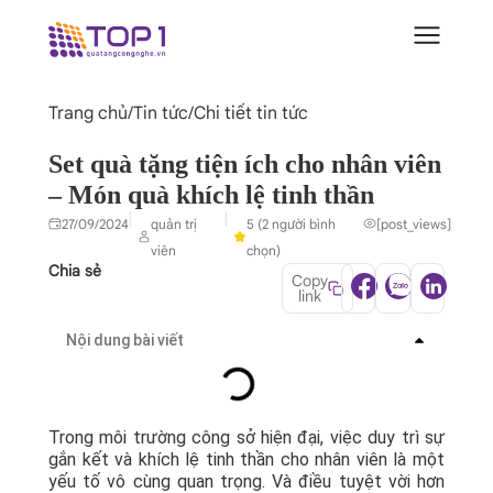
Trang chủ
/
Tin tức
/
Chi tiết tin tức
Set quà tặng tiện ích cho nhân viên
– Món quà khích lệ tinh thần
|
|
27/09/2024
quản trị
5 (2 người bình
[post_views]
viên
chọn)
Chia sẻ
Copy
link
Nội dung bài viết
Trong môi trường công sở hiện đại, việc duy trì sự
gắn kết và khích lệ tinh thần cho nhân viên là một
yếu tố vô cùng quan trọng. Và điều tuyệt vời hơn