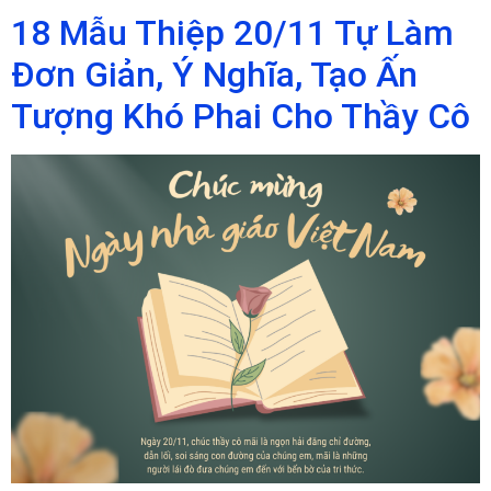
18 Mẫu Thiệp 20/11 Tự Làm
Đơn Giản, Ý Nghĩa, Tạo Ấn
Tượng Khó Phai Cho Thầy Cô