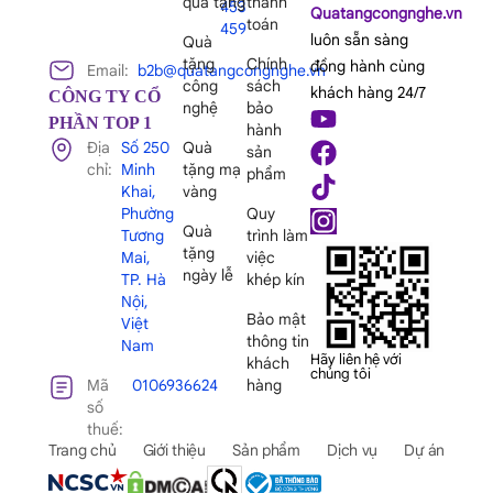
quà tặng
thanh
453
Quatangcongnghe.vn
toán
459
luôn sẵn sàng
Quà
tặng
Chính
đồng hành cùng
Email:
b2b@quatangcongnghe.vn
công
sách
khách hàng 24/7
CÔNG TY CỔ
nghệ
bảo
PHẦN TOP 1
hành
Địa
Số 250
Quà
sản
chỉ:
Minh
tặng mạ
phẩm
Khai,
vàng
Phường
Quy
Quà
Tương
trình làm
tặng
Mai,
việc
ngày lễ
TP. Hà
khép kín
Nội,
Bảo mật
Việt
thông tin
Nam
Hãy liên hệ với
khách
chúng tôi
Mã
0106936624
hàng
số
thuế:
Trang chủ
Giới thiệu
Sản phẩm
Dịch vụ
Dự án