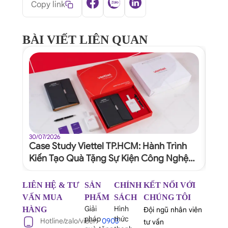
Copy link
BÀI VIẾT LIÊN QUAN
30/07/2026
30/07
Case Study Viettel TP.HCM: Hành Trình
Quy
Kiến Tạo Quà Tặng Sự Kiện Công Nghệ
Dự 
Xứng Tầm Thương Hiệu
Ngh
LIÊN HỆ & TƯ
SẢN
CHÍNH
KẾT NỐI VỚI
VẤN MUA
PHẨM
SÁCH
CHÚNG TÔI
Giải
Hình
HÀNG
Đội ngũ nhân viên
pháp
thức
Hotline/zalo/viber:
0903
tư vấn