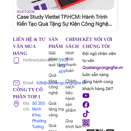
30/07/2026
30/07
Case Study Viettel TP.HCM: Hành Trình
Quy
Kiến Tạo Quà Tặng Sự Kiện Công Nghệ
Dự 
Xứng Tầm Thương Hiệu
Ngh
LIÊN HỆ & TƯ
SẢN
CHÍNH
KẾT NỐI VỚI
VẤN MUA
PHẨM
SÁCH
CHÚNG TÔI
Giải
Hình
HÀNG
Đội ngũ nhân viên
pháp
thức
Hotline/zalo/viber:
0903
tư vấn
quà tặng
thanh
453
Quatangcongnghe.vn
toán
459
luôn sẵn sàng
Quà
tặng
Chính
đồng hành cùng
Email:
b2b@quatangcongnghe.vn
công
sách
khách hàng 24/7
CÔNG TY CỔ
nghệ
bảo
PHẦN TOP 1
hành
Địa
Số 250
Quà
sản
chỉ:
Minh
tặng mạ
phẩm
Khai,
vàng
Phường
Quy
Quà
Tương
trình làm