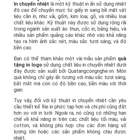
In chuyển nhiệt
là một kỹ thuật in ấn sử dụng nhiệt
độ cao để chuyển mực từ giấy in sang bề mặt vật
liệu cần in, như vải, gốm, kim loại, gỗ, và nhiều loại
chất liệu khác. Kỹ thuật này được sử dụng rộng rãi
trong ngành sản xuất áo thun, cốc in, bảng hiệu, và
nhiều sản phẩm quảng cáo khác nhờ vào khả năng
tạo ra hình ảnh sắc nét, màu sắc tươi sáng, và độ
bền cao.
Bạn có thể tham khảo một vài mẫu sản phẩm
quà
tặng in logo
sử dụng chất liệu in chuyển nhiệt dưới
đây được sản xuất bởi Quatangcongnghe.vn. Món
quà không chỉ gây ấn tượng với màu sắc tươi sáng,
bắt mắt mà còn có độ bền cao, bền màu với thời
gian.
Tuy vậy, đối với kỹ thuật in chuyển nhiệt cần yêu
cầu thiết kế file in phức tạp hơn và chi phí cũng đắt
hơn so với in lưới. Ngoài ra, nó cũng có những hạn
chế về khả năng in trên các chất liệu tối màu, vải
cotton, và không phù hợp cho các đơn hàng số
lượng lớn hoặc các sản phẩm không chịu được
nhiệt.