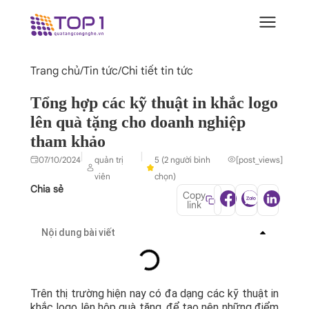
Trang chủ
/
Tin tức
/
Chi tiết tin tức
Tổng hợp các kỹ thuật in khắc logo
lên quà tặng cho doanh nghiệp
tham khảo
|
|
07/10/2024
quản trị
5 (2 người bình
[post_views]
viên
chọn)
Chia sẻ
Copy
link
Nội dung bài viết
Trên thị trường hiện nay có đa dạng các kỹ thuật in
khắc logo lên hộp quà tặng, để tạo nên những điểm