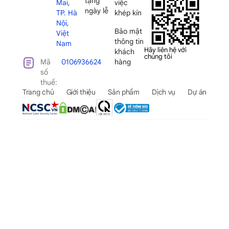
tặng
Mai,
việc
ngày lễ
TP. Hà
khép kín
Nội,
Bảo mật
Việt
thông tin
Nam
Hãy liên hệ với
khách
chúng tôi
Mã
0106936624
hàng
số
thuế:
Trang chủ
Giới thiệu
Sản phẩm
Dịch vụ
Dự án