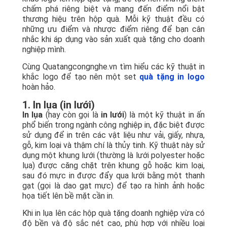
chấm phá riêng biệt và mang đến điểm nổi bật
thương hiệu trên hộp quà. Mỗi kỹ thuật đều có
những ưu điểm và nhược điểm riêng để bạn cân
nhắc khi áp dụng vào sản xuất quà tặng cho doanh
nghiệp mình.
Cùng Quatangcongnghe.vn tìm hiểu các kỹ thuật in
khắc logo để tạo nên một set
quà tặng in logo
hoàn hảo.
1. In lụa (in lưới)
In lụa
(hay còn gọi là
in lưới
) là một kỹ thuật in ấn
phổ biến trong ngành công nghiệp in, đặc biệt được
sử dụng để in trên các vật liệu như vải, giấy, nhựa,
gỗ, kim loại và thậm chí là thủy tinh. Kỹ thuật này sử
dụng một khung lưới (thường là lưới polyester hoặc
lụa) được căng chặt trên khung gỗ hoặc kim loại,
sau đó mực in được đẩy qua lưới bằng một thanh
gạt (gọi là dao gạt mực) để tạo ra hình ảnh hoặc
họa tiết lên bề mặt cần in.
Khi in lụa lên các hộp quà tặng doanh nghiệp vừa có
độ bền và độ sắc nét cao, phù hợp với nhiều loại