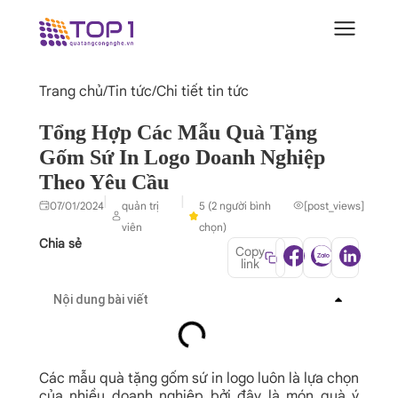
Trang chủ
/
Tin tức
/
Chi tiết tin tức
Tổng Hợp Các Mẫu Quà Tặng
Gốm Sứ In Logo Doanh Nghiệp
Theo Yêu Cầu
|
|
07/01/2024
quản trị
5 (2 người bình
[post_views]
viên
chọn)
Chia sẻ
Copy
link
Nội dung bài viết
Các mẫu quà tặng gốm sứ in logo luôn là lựa chọn
của nhiều doanh nghiệp bởi đây là món quà ý