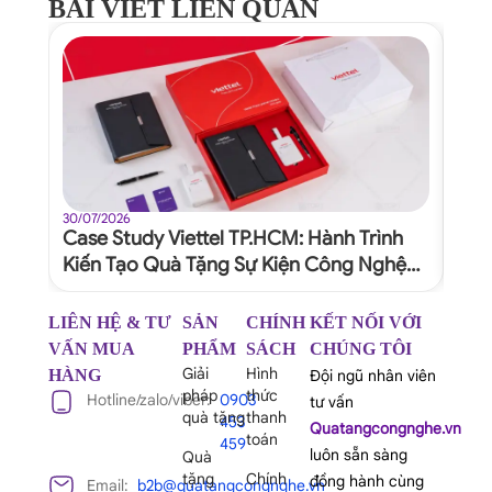
BÀI VIẾT LIÊN QUAN
30/07/2026
30/07
Case Study Viettel TP.HCM: Hành Trình
Quy
Kiến Tạo Quà Tặng Sự Kiện Công Nghệ
Dự 
Xứng Tầm Thương Hiệu
Ngh
LIÊN HỆ & TƯ
SẢN
CHÍNH
KẾT NỐI VỚI
VẤN MUA
PHẨM
SÁCH
CHÚNG TÔI
Giải
Hình
HÀNG
Đội ngũ nhân viên
pháp
thức
Hotline/zalo/viber:
0903
tư vấn
quà tặng
thanh
453
Quatangcongnghe.vn
toán
459
luôn sẵn sàng
Quà
tặng
Chính
đồng hành cùng
Email:
b2b@quatangcongnghe.vn