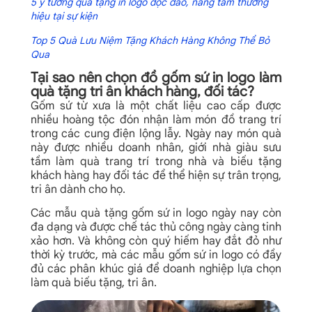
5 ý tưởng quà tặng in logo độc đáo, nâng tầm thương
hiệu tại sự kiện
Top 5 Quà Lưu Niệm Tặng Khách Hàng Không Thể Bỏ
Qua
Tại sao nên chọn đồ gốm sứ in logo làm
quà tặng tri ân khách hàng, đối tác?
Gốm sứ từ xưa là một chất liệu cao cấp được
nhiều hoàng tộc đón nhận làm món đồ trang trí
trong các cung điện lộng lẫy. Ngày nay món quà
này được nhiều doanh nhân, giới nhà giàu sưu
tầm làm quà trang trí trong nhà và biếu tặng
khách hàng hay đối tác để thể hiện sự trân trọng,
tri ân dành cho họ.
Các mẫu quà tặng gốm sứ in logo ngày nay còn
đa dạng và được chế tác thủ công ngày càng tinh
xảo hơn. Và không còn quý hiếm hay đắt đỏ như
thời kỳ trước, mà các mẫu gốm sứ in logo có đầy
đủ các phân khúc giá để doanh nghiệp lựa chọn
làm quà biếu tặng, tri ân.