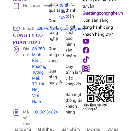
pháp
thức
Hotline/zalo/viber:
0903
tư vấn
quà tặng
thanh
453
Quatangcongnghe.vn
toán
459
luôn sẵn sàng
Quà
tặng
Chính
đồng hành cùng
Email:
b2b@quatangcongnghe.vn
công
sách
khách hàng 24/7
CÔNG TY CỔ
nghệ
bảo
PHẦN TOP 1
hành
Địa
Số 250
Quà
sản
chỉ:
Minh
tặng mạ
phẩm
Khai,
vàng
Phường
Quy
Quà
Tương
trình làm
tặng
Mai,
việc
ngày lễ
TP. Hà
khép kín
Nội,
Bảo mật
Việt
thông tin
Nam
Hãy liên hệ với
khách
chúng tôi
Mã
0106936624
hàng
số
thuế:
Trang chủ
Giới thiệu
Sản phẩm
Dịch vụ
Dự án