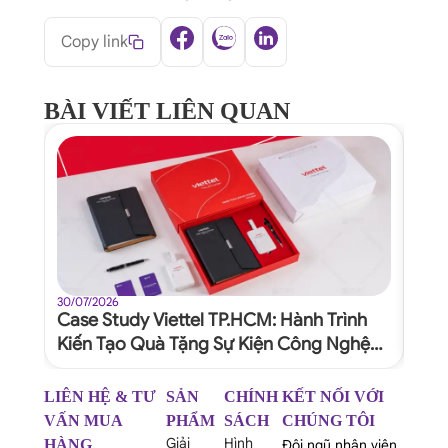
Copy link
BÀI VIẾT LIÊN QUAN
30/07/2026
30/07
Case Study Viettel TP.HCM: Hành Trình
Quy
Kiến Tạo Quà Tặng Sự Kiện Công Nghệ
Dự 
Xứng Tầm Thương Hiệu
Ngh
LIÊN HỆ & TƯ
SẢN
CHÍNH
KẾT NỐI VỚI
VẤN MUA
PHẨM
SÁCH
CHÚNG TÔI
Giải
Hình
HÀNG
Đội ngũ nhân viên