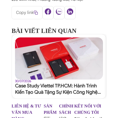
Copy link
BÀI VIẾT LIÊN QUAN
30/07/2026
30/07
Case Study Viettel TP.HCM: Hành Trình
Quy
Kiến Tạo Quà Tặng Sự Kiện Công Nghệ
Dự 
Xứng Tầm Thương Hiệu
Ngh
LIÊN HỆ & TƯ
SẢN
CHÍNH
KẾT NỐI VỚI
VẤN MUA
PHẨM
SÁCH
CHÚNG TÔI