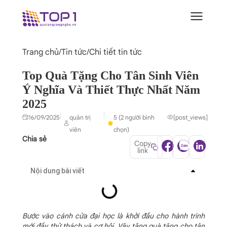
Trang chủ
/
Tin tức
/
Chi tiết tin tức
Top Quà Tặng Cho Tân Sinh Viên
Ý Nghĩa Và Thiết Thực Nhất Năm
2025
|
|
16/09/2025
quản trị
5 (2 người bình
[post_views]
viên
chọn)
Chia sẻ
Copy
link
Nội dung bài viết
Bước vào cánh cửa đại học là khởi đầu cho hành trình
mới đầy thử thách và cơ hội. Vậy tặng quà tặng cho tân