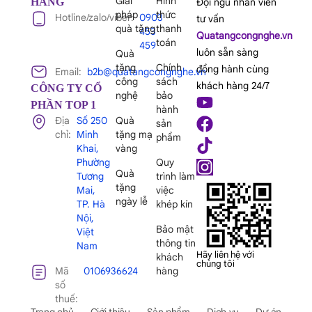
Giải
Hình
HÀNG
Đội ngũ nhân viên
pháp
thức
Hotline/zalo/viber:
0903
tư vấn
quà tặng
thanh
453
Quatangcongnghe.vn
toán
459
luôn sẵn sàng
Quà
tặng
Chính
đồng hành cùng
Email:
b2b@quatangcongnghe.vn
công
sách
khách hàng 24/7
CÔNG TY CỔ
nghệ
bảo
PHẦN TOP 1
hành
Địa
Số 250
Quà
sản
chỉ:
Minh
tặng mạ
phẩm
Khai,
vàng
Phường
Quy
Quà
Tương
trình làm
tặng
Mai,
việc
ngày lễ
TP. Hà
khép kín
Nội,
Bảo mật
Việt
thông tin
Nam
Hãy liên hệ với
khách
chúng tôi
Mã
0106936624
hàng
số
thuế:
Trang chủ
Giới thiệu
Sản phẩm
Dịch vụ
Dự án