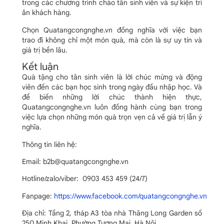
trong các chương trình chào tân sinh viên và sự kiện tri
ân khách hàng.
Chọn Quatangcongnghe.vn đồng nghĩa với việc bạn
trao đi không chỉ một món quà, mà còn là sự uy tín và
giá trị bền lâu.
Kết luận
Quà tặng cho tân sinh viên là lời chúc mừng và động
viên đến các bạn học sinh trong ngày đầu nhập học. Và
để biến những lời chúc thành hiện thực,
Quatangcongnghe.vn luôn đồng hành cùng bạn trong
việc lựa chọn những món quà trọn vẹn cả về giá trị lẫn ý
nghĩa.
Thông tin liên hệ:
Email: b2b@quatangcongnghe.vn
Hotline/zalo/viber: 0903 453 459 (24/7)
Fanpage:
https://www.facebook.com/quatangcongnghe.vn
Địa chỉ: Tầng 2, tháp A3 tòa nhà Thăng Long Garden số
250 Minh Khai, Phường Tương Mai, Hà Nội.